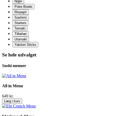
Nigiri
Poke Bowls
Rispapir
Sashimi
Starters
Temaki
Tilbehør
Uramaki
Yakitori Sticks
Se hele udvalget
Sushi menuer
All in Menu
649
kr.
Læg i kurv