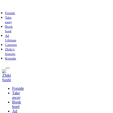
Forside
Take
away
Book
bord
Ad
Libitum
Catering
Zhiki’s
historie
Kontakt
Forside
Take
away
Book
bord
Ad