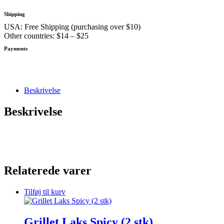
stk)
antal
Shipping
USA: Free Shipping (purchasing over $10)
Other countries: $14 – $25
Payments
Beskrivelse
Beskrivelse
Relaterede varer
Tilføj til kurv
Grillet Laks Spicy (2 stk)