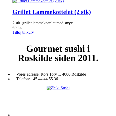
Grillet Lammekottelet (2 stk)
2 stk. grillet lammekottelet med smør.
69
kr.
Tilføj til kurv
Gourmet
sushi i
Roskilde siden 2011.
Vores adresse:
Ro’s Torv 1, 4000 Roskilde
Telefon:
+45 44 44 55 36
Du træder ind i en verden af japansk mad og specialiteter. Her kan d
et stort udvalg af sushi, rispapir, sticks og andre varme retter fra det j
køkken i vores restaurant eller som Take Away.