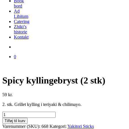
Book
bord
Ad
Libitum
Catering
Zhiki’s
historie
Kontakt
0
Spicy kyllingebryst (2 stk)
59
kr.
2. stk. Grillet kylling i teriyaki & chilimayo.
Spicy
kyllingebryst
Tilføj til kurv
(2
Varenummer (SKU):
668
Kategori:
Yakitori Sticks