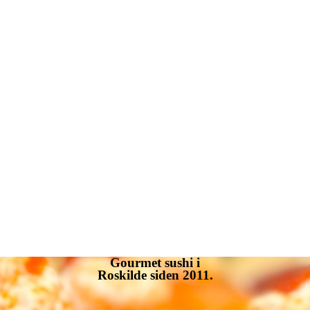
Gourmet
sushi i
Roskilde siden 2011.