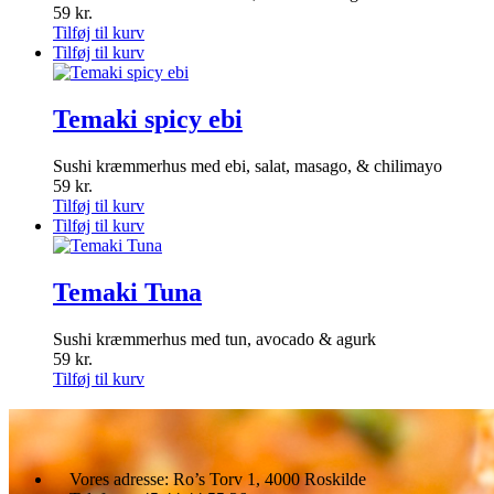
59
kr.
Tilføj til kurv
Tilføj til kurv
Temaki spicy ebi
Sushi kræmmerhus med ebi, salat, masago, & chilimayo
59
kr.
Tilføj til kurv
Tilføj til kurv
Temaki Tuna
Sushi kræmmerhus med tun, avocado & agurk
59
kr.
Tilføj til kurv
Vores adresse:
Ro’s Torv 1, 4000 Roskilde