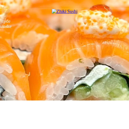
u nyde
apanske