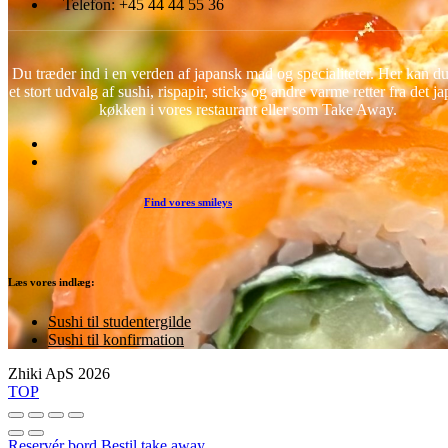
Telefon:
+45 44 44 55 36
Du træder ind i en verden af japansk mad og specialiteter. Her kan d
et stort udvalg af sushi, rispapir, sticks og andre varme retter fra det j
køkken i vores restaurant eller som Take Away.
Find vores smileys
Læs vores indlæg:
Sushi til studentergilde
Sushi til konfirmation
Zhiki ApS 2026
TOP
Reservér bord
Bestil take away