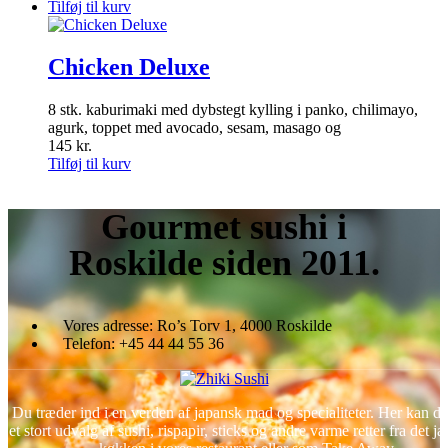
Tilføj til kurv
Chicken Deluxe
8 stk. kaburimaki med dybstegt kylling i panko, chilimayo,
agurk, toppet med avocado, sesam, masago og
145
kr.
Tilføj til kurv
Gourmet
sushi i
Roskilde siden 2011.
Vores adresse:
Ro’s Torv 1, 4000 Roskilde
Telefon:
+45 44 44 55 36
Du træder ind i en verden af japansk mad og specialiteter. Her kan d
et stort udvalg af sushi, rispapir, sticks og andre varme retter fra det j