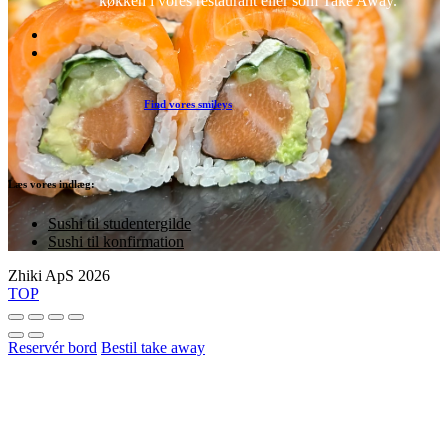
køkken i vores restaurant eller som Take Away.
Find vores smileys
Læs vores indlæg:
Sushi til studentergilde
Sushi til konfirmation
Zhiki ApS 2026
TOP
Reservér bord
Bestil take away