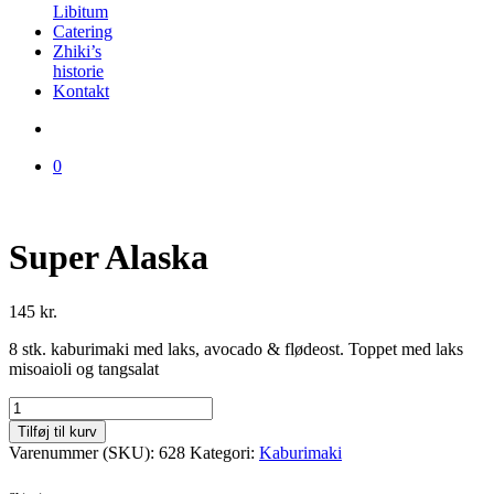
Libitum
Catering
Zhiki’s
historie
Kontakt
0
Super Alaska
145
kr.
8 stk. kaburimaki med laks, avocado & flødeost. Toppet med laks
misoaioli og tangsalat
Super
Alaska
Tilføj til kurv
antal
Varenummer (SKU):
628
Kategori:
Kaburimaki