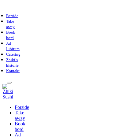
Forside
Take
away
Book
bord
Ad
Libitum
Catering
Zhiki’s
historie
Kontakt
Forside
Take
away
Book
bord
Ad