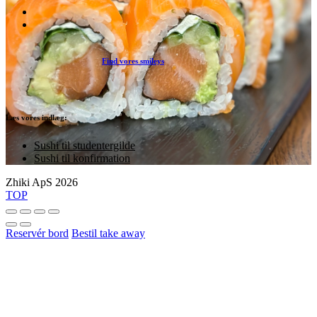
Find vores smileys
Læs vores indlæg:
Sushi til studentergilde
Sushi til konfirmation
Zhiki ApS 2026
TOP
Reservér bord
Bestil take away