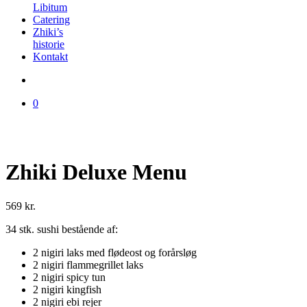
Libitum
Catering
Zhiki’s
historie
Kontakt
0
Zhiki Deluxe Menu
569
kr.
34 stk. sushi bestående af:
2 nigiri laks med flødeost og forårsløg
2 nigiri flammegrillet laks
2 nigiri spicy tun
2 nigiri kingfish
2 nigiri ebi rejer