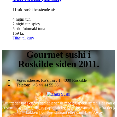
11 stk. sushi bestående af:
4 nigiri tun
2 nigiri tun spicy
5 stk. futomaki tuna
169
kr.
Tilføj til kurv
Gourmet
sushi i
Roskilde siden 2011.
Vores adresse:
Ro’s Torv 1, 4000 Roskilde
Telefon:
+45 44 44 55 36
Du træder ind i en verden af japansk mad og specialiteter. Her kan d
et stort udvalg af sushi, rispapir, sticks og andre varme retter fra det j
køkken i vores restaurant eller som Take Away.