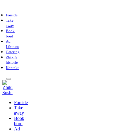
Forside
Take
away
Book
bord
Ad
Libitum
Catering
Zhiki’s
historie
Kontakt
Forside
Take
away
Book
bord
Ad