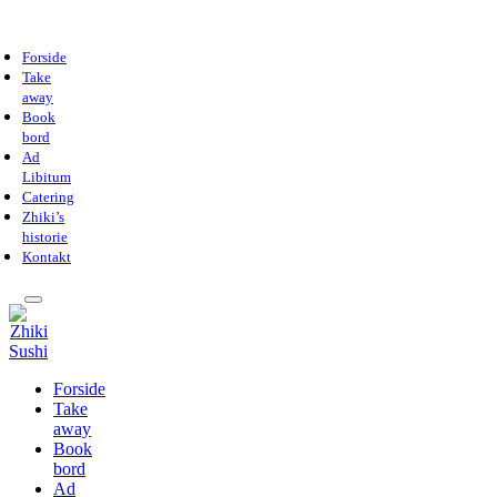
Forside
Take
away
Book
bord
Ad
Libitum
Catering
Zhiki’s
historie
Kontakt
Forside
Take
away
Book
bord
Ad