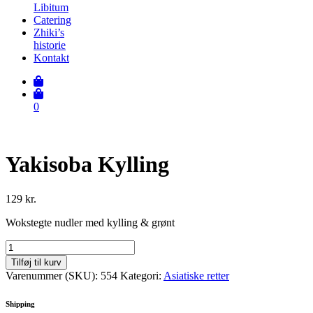
Libitum
Catering
Zhiki’s
historie
Kontakt
0
Yakisoba Kylling
129
kr.
Wokstegte nudler med kylling & grønt
Yakisoba
Kylling
Tilføj til kurv
antal
Varenummer (SKU):
554
Kategori:
Asiatiske retter
Shipping