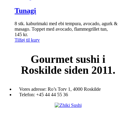
Tunagi
8 stk. kaburimaki med ebi tempura, avocado, agurk &
masago. Toppet med avocado, flammegrillet tun,
145
kr.
Tilføj til kurv
Gourmet
sushi i
Roskilde siden 2011.
Vores adresse:
Ro’s Torv 1, 4000 Roskilde
Telefon:
+45 44 44 55 36
Du træder ind i en verden af japansk mad og specialiteter. Her kan d
et stort udvalg af sushi, rispapir, sticks og andre varme retter fra det j
køkken i vores restaurant eller som Take Away.