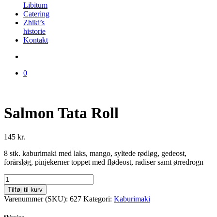
Libitum
Catering
Zhiki’s
historie
Kontakt
0
Salmon Tata Roll
145
kr.
8 stk. kaburimaki med laks, mango, syltede rødløg, gedeost,
forårsløg, pinjekerner toppet med flødeost, radiser samt ørredrogn
Salmon
Tata
Tilføj til kurv
Roll
Varenummer (SKU):
627
Kategori:
Kaburimaki
antal
Shipping