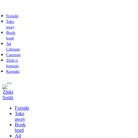
Forside
Take
away
Book
bord
Ad
Libitum
Catering
Zhiki’s
historie
Kontakt
Forside
Take
away
Book
bord
Ad