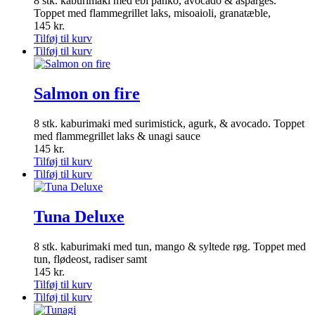
8 stk. kaburimaki med ebi panko, avocado & asparges.
Toppet med flammegrillet laks, misoaioli, granatæble,
145
kr.
Tilføj til kurv
Tilføj til kurv
Salmon on fire
8 stk. kaburimaki med surimistick, agurk, & avocado. Toppet
med flammegrillet laks & unagi sauce
145
kr.
Tilføj til kurv
Tilføj til kurv
Tuna Deluxe
8 stk. kaburimaki med tun, mango & syltede røg. Toppet med
tun, flødeost, radiser samt
145
kr.
Tilføj til kurv
Tilføj til kurv