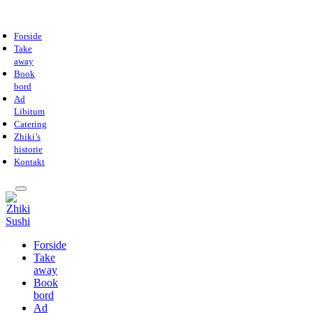
Forside
Take
away
Book
bord
Ad
Libitum
Catering
Zhiki’s
historie
Kontakt
Forside
Take
away
Book
bord
Ad