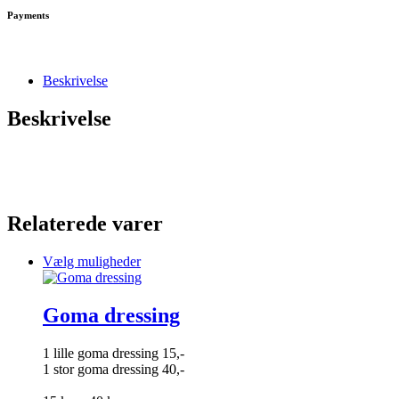
Payments
Beskrivelse
Beskrivelse
Relaterede varer
Dette
Vælg muligheder
vare
har
flere
Goma dressing
varianter.
Mulighederne
1 lille goma dressing 15,-
kan
1 stor goma dressing 40,-
vælges
på