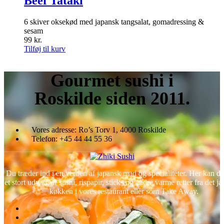
Beef Tataki
6 skiver oksekød med japansk tangsalat, gomadressing &
sesam
99
kr.
Tilføj til kurv
Gourmet
sushi i
Roskilde siden 2011.
Vores adresse:
Ro’s Torv 1, 4000 Roskilde
Telefon:
+45 44 44 55 36
Du træder ind i en verden af japansk mad og specialiteter. Her kan d
et stort udvalg af sushi, rispapir, sticks og andre varme retter fra det j
køkken i vores restaurant eller som Take Away.