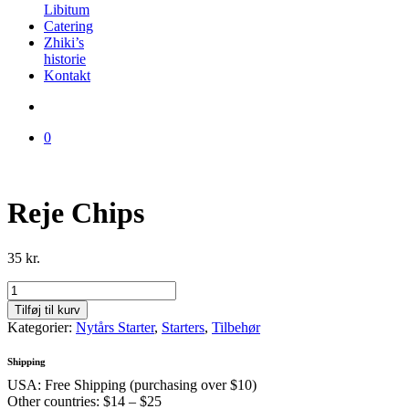
Libitum
Catering
Zhiki’s
historie
Kontakt
0
Reje Chips
35
kr.
Reje
Chips
Tilføj til kurv
antal
Kategorier:
Nytårs Starter
,
Starters
,
Tilbehør
Shipping
USA: Free Shipping (purchasing over $10)
Other countries: $14 – $25