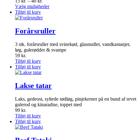
Prisinterval:
15
kr.
–
40
kr.
varesiden
15 kr.
Dette
Vælg muligheder
til
vare
Tilføj til kurv
40 kr.
har
flere
varianter.
Forårsruller
Mulighederne
kan
3 stk. forårsruller med svinekød, glasnudler, vandkastanjer,
vælges
løg, gulerødder & svampe
på
59
kr.
varesiden
Tilføj til kurv
Tilføj til kurv
Lakse tatar
Laks, gedeost, syltede rødløg, pinjekerner på en bund af revet
gulerod og kinaradise, toppet med
99
kr.
Tilføj til kurv
Tilføj til kurv