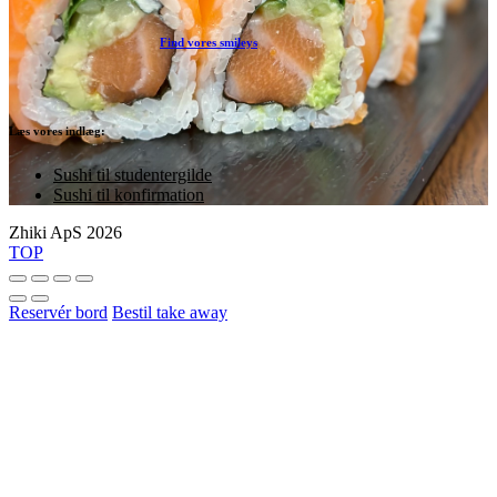
Find vores smileys
Læs vores indlæg:
Sushi til studentergilde
Sushi til konfirmation
Zhiki ApS 2026
TOP
Reservér bord
Bestil take away