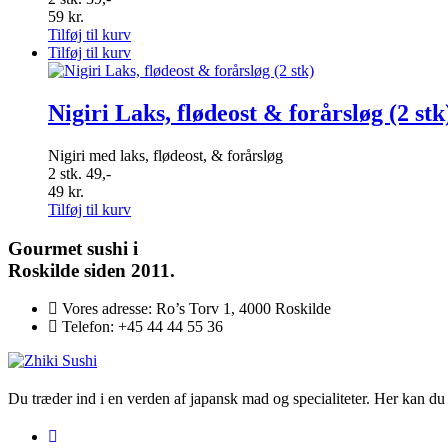
59
kr.
Tilføj til kurv
Tilføj til kurv
Nigiri Laks, flødeost & forårsløg (2 stk
Nigiri med laks, flødeost, & forårsløg
2 stk. 49,-
49
kr.
Tilføj til kurv
Gourmet
sushi i
Roskilde siden 2011.
Vores adresse:
Ro’s Torv 1, 4000 Roskilde
Telefon:
+45 44 44 55 36
Du træder ind i en verden af japansk mad og specialiteter. Her kan du n