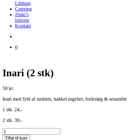
Libitum
Catering
Zhiki’s
historie
Kontakt
0
Inari (2 stk)
59
kr.
Inari med fyld af sushiris, hakket ingefær, forårsløg & sesamfrø
1 stk. 24,-
2 stk. 39,-
Inari
(2
Tilføj til kurv