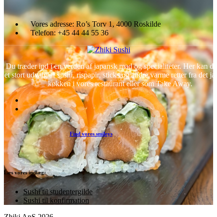
Vores adresse:
Ro’s Torv 1, 4000 Roskilde
Telefon:
+45 44 44 55 36
Du træder ind i en verden af japansk mad og specialiteter. Her kan d
et stort udvalg af sushi, rispapir, sticks og andre varme retter fra det j
køkken i vores restaurant eller som Take Away.
Find vores smileys
Læs vores indlæg:
Sushi til studentergilde
Sushi til konfirmation
Zhiki ApS 2026