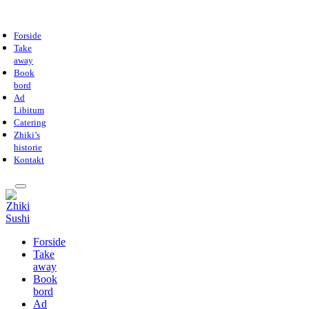
Forside
Take
away
Book
bord
Ad
Libitum
Catering
Zhiki’s
historie
Kontakt
Forside
Take
away
Book
bord
Ad