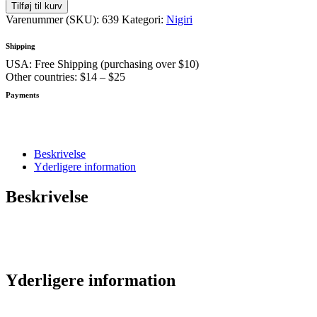
med
Tilføj til kurv
Flammegrillet
Varenummer (SKU):
639
Kategori:
Nigiri
laks
(2
Shipping
stk)
USA: Free Shipping (purchasing over $10)
antal
Other countries: $14 – $25
Payments
Beskrivelse
Yderligere information
Beskrivelse
Yderligere information