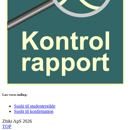
Læs vores indlæg:
Sushi til studentergilde
Sushi til konfirmation
Zhiki ApS 2026
TOP