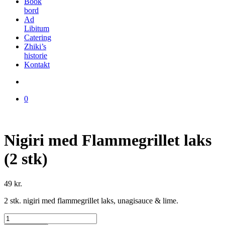
Book
bord
Ad
Libitum
Catering
Zhiki’s
historie
Kontakt
0
Nigiri med Flammegrillet laks
(2 stk)
49
kr.
2 stk. nigiri med flammegrillet laks, unagisauce & lime.
Nigiri