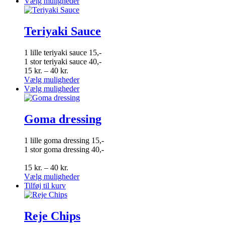
til
vare
Dette
Vælg muligheder
40 kr.
har
vare
flere
har
varianter.
flere
Teriyaki Sauce
Mulighederne
varianter.
kan
Mulighederne
1 lille teriyaki sauce 15,-
vælges
kan
1 stor teriyaki sauce 40,-
på
vælges
Prisinterval:
15
kr.
–
40
kr.
varesiden
på
15 kr.
Dette
Vælg muligheder
varesiden
til
vare
Dette
Vælg muligheder
40 kr.
har
vare
flere
har
varianter.
flere
Goma dressing
Mulighederne
varianter.
kan
Mulighederne
1 lille goma dressing 15,-
vælges
kan
1 stor goma dressing 40,-
på
vælges
varesiden
på
Prisinterval:
15
kr.
–
40
kr.
varesiden
15 kr.
Dette
Vælg muligheder
til
vare
Tilføj til kurv
40 kr.
har
flere
varianter.
Reje Chips
Mulighederne