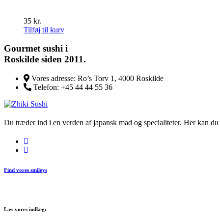
kan
vælges
35
kr.
på
Tilføj til kurv
varesiden
Gourmet
sushi i
Roskilde siden 2011.
Vores adresse:
Ro’s Torv 1, 4000 Roskilde
Telefon:
+45 44 44 55 36
Du træder ind i en verden af japansk mad og specialiteter. Her kan du n
Find vores smileys
Læs vores indlæg: