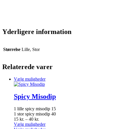
Yderligere information
Størrelse
Lille, Stor
Relaterede varer
Dette
Vælg muligheder
vare
har
flere
Spicy Misodip
varianter.
Mulighederne
1 lille spicy misodip 15
kan
1 stor spicy misodip 40
vælges
Prisinterval:
15
kr.
–
40
kr.
på
15 kr.
Dette
Vælg muligheder
varesiden