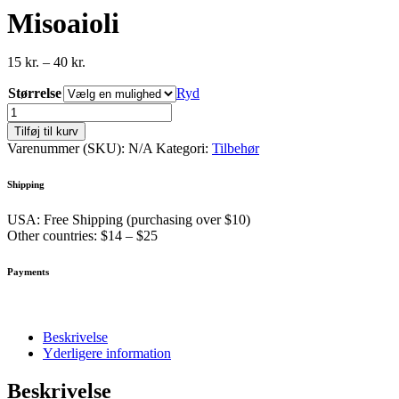
Misoaioli
Prisinterval:
15
kr.
–
40
kr.
15 kr.
Størrelse
til
Ryd
40 kr.
Misoaioli
antal
Tilføj til kurv
Varenummer (SKU):
N/A
Kategori:
Tilbehør
Shipping
USA: Free Shipping (purchasing over $10)
Other countries: $14 – $25
Payments
Beskrivelse
Yderligere information
Beskrivelse