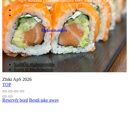
køkken i vores restaurant eller som Take Away.
Find vores smileys
Læs vores indlæg:
Sushi til studentergilde
Sushi til konfirmation
Zhiki ApS 2026
TOP
Reservér bord
Bestil take away