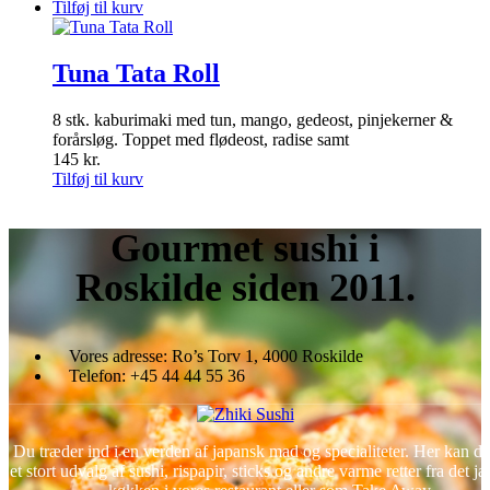
Tilføj til kurv
Tuna Tata Roll
8 stk. kaburimaki med tun, mango, gedeost, pinjekerner &
forårsløg. Toppet med flødeost, radise samt
145
kr.
Tilføj til kurv
Gourmet
sushi i
Roskilde siden 2011.
Vores adresse:
Ro’s Torv 1, 4000 Roskilde
Telefon:
+45 44 44 55 36
Du træder ind i en verden af japansk mad og specialiteter. Her kan d
et stort udvalg af sushi, rispapir, sticks og andre varme retter fra det j