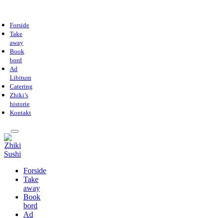
Forside
Take
away
Book
bord
Ad
Libitum
Catering
Zhiki’s
historie
Kontakt
Forside
Take
away
Book
bord
Ad