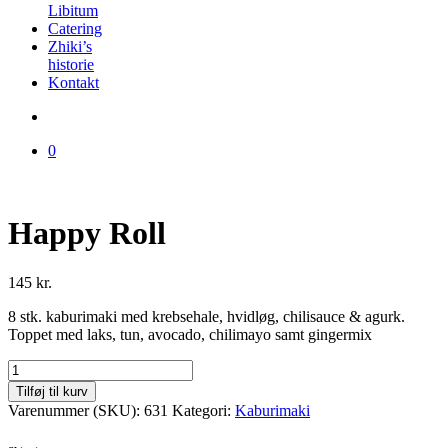
Libitum
Catering
Zhiki’s
historie
Kontakt
0
Happy Roll
145
kr.
8 stk. kaburimaki med krebsehale, hvidløg, chilisauce & agurk.
Toppet med laks, tun, avocado, chilimayo samt gingermix
Happy
Roll
Tilføj til kurv
antal
Varenummer (SKU):
631
Kategori:
Kaburimaki