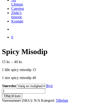
Ad
Libitum
Catering
Zhiki’s
historie
Kontakt
0
Spicy Misodip
Prisinterval:
15
kr.
–
40
kr.
15 kr.
1 lille spicy misodip 15
til
40 kr.
1 stor spicy misodip 40
Størrelse
Ryd
Spicy
Misodip
Tilføj til kurv
antal
Varenummer (SKU):
N/A
Kategori:
Tilbehør