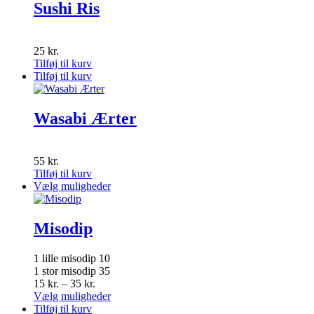
Sushi Ris
25
kr.
Tilføj til kurv
Tilføj til kurv
Wasabi Ærter
55
kr.
Tilføj til kurv
Dette
Vælg muligheder
vare
har
flere
Misodip
varianter.
Mulighederne
1 lille misodip 10
kan
1 stor misodip 35
vælges
Prisinterval:
15
kr.
–
35
kr.
på
15 kr.
Dette
Vælg muligheder
varesiden
til
vare
Tilføj til kurv