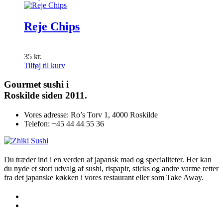
35 kr.
har
flere
varianter.
Reje Chips
Mulighederne
kan
vælges
35
kr.
på
Tilføj til kurv
varesiden
Gourmet
sushi i
Roskilde siden 2011.
Vores adresse:
Ro’s Torv 1, 4000 Roskilde
Telefon:
+45 44 44 55 36
Du træder ind i en verden af japansk mad og specialiteter. Her kan
du nyde et stort udvalg af sushi, rispapir, sticks og andre varme retter
fra det japanske køkken i vores restaurant eller som Take Away.