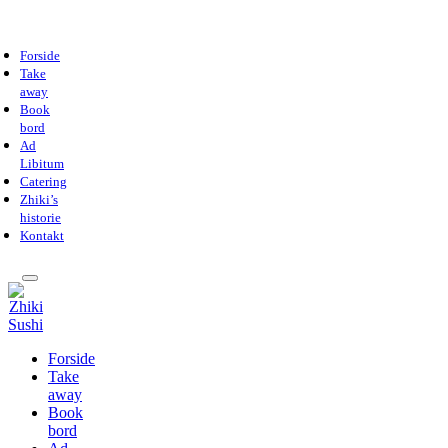
Forside
Take
away
Book
bord
Ad
Libitum
Catering
Zhiki’s
historie
Kontakt
Forside
Take
away
Book
bord