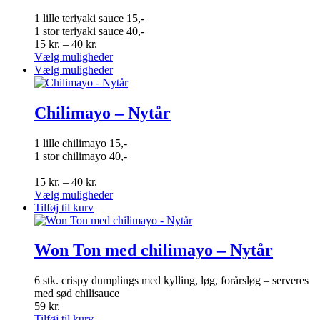
kan
Mulighederne
1 lille teriyaki sauce 15,-
vælges
kan
1 stor teriyaki sauce 40,-
på
vælges
Prisinterval:
15
kr.
–
40
kr.
varesiden
på
15 kr.
Dette
Vælg muligheder
varesiden
til
vare
Dette
Vælg muligheder
40 kr.
har
vare
flere
har
varianter.
flere
Chilimayo – Nytår
Mulighederne
varianter.
kan
Mulighederne
1 lille chilimayo 15,-
vælges
kan
1 stor chilimayo 40,-
på
vælges
varesiden
på
Prisinterval:
15
kr.
–
40
kr.
varesiden
15 kr.
Dette
Vælg muligheder
til
vare
Tilføj til kurv
40 kr.
har
flere
varianter.
Won Ton med chilimayo – Nytår
Mulighederne
kan
6 stk. crispy dumplings med kylling, løg, forårsløg – serveres
vælges
med sød chilisauce
på
59
kr.
varesiden
Tilføj til kurv