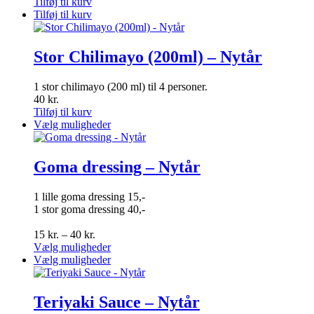
Tilføj til kurv
Tilføj til kurv
Stor Chilimayo (200ml) – Nytår
1 stor chilimayo (200 ml) til 4 personer.
40
kr.
Tilføj til kurv
Dette
Vælg muligheder
vare
har
flere
Goma dressing – Nytår
varianter.
Mulighederne
1 lille goma dressing 15,-
kan
1 stor goma dressing 40,-
vælges
på
Prisinterval:
15
kr.
–
40
kr.
varesiden
15 kr.
Dette
Vælg muligheder
til
vare
Dette
Vælg muligheder
40 kr.
har
vare
flere
har
varianter.
flere
Teriyaki Sauce – Nytår
Mulighederne
varianter.