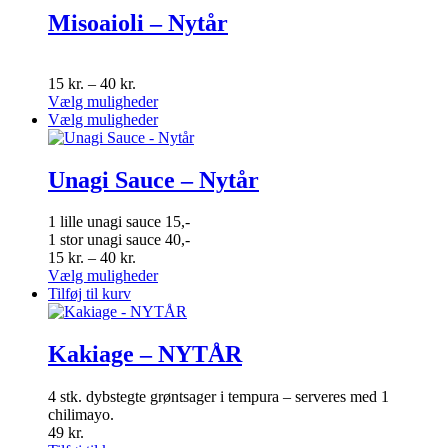
flere
Misoaioli – Nytår
varianter.
Mulighederne
kan
Prisinterval:
15
kr.
–
40
kr.
vælges
15 kr.
Dette
Vælg muligheder
på
til
vare
Dette
Vælg muligheder
varesiden
40 kr.
har
vare
flere
har
varianter.
flere
Unagi Sauce – Nytår
Mulighederne
varianter.
kan
Mulighederne
1 lille unagi sauce 15,-
vælges
kan
1 stor unagi sauce 40,-
på
vælges
Prisinterval:
15
kr.
–
40
kr.
varesiden
på
15 kr.
Dette
Vælg muligheder
varesiden
til
vare
Tilføj til kurv
40 kr.
har
flere
varianter.
Kakiage – NYTÅR
Mulighederne
kan
4 stk. dybstegte grøntsager i tempura – serveres med 1
vælges
chilimayo.
på
49
kr.
varesiden