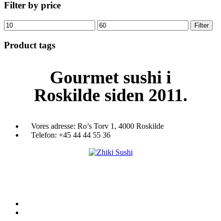
Filter by price
Mindste
Højeste
Filter
pris
pris
Product tags
Gourmet
sushi i
Roskilde siden 2011.
Vores adresse:
Ro’s Torv 1, 4000 Roskilde
Telefon:
+45 44 44 55 36
Du træder ind i en verden af japansk mad og specialiteter. Her kan d
et stort udvalg af sushi, rispapir, sticks og andre varme retter fra det j
køkken i vores restaurant eller som Take Away.