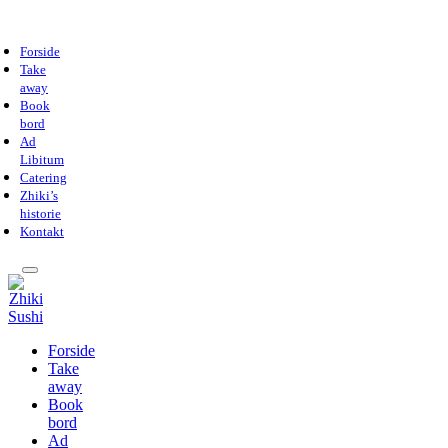
Forside
Take
away
Book
bord
Ad
Libitum
Catering
Zhiki’s
historie
Kontakt
Forside
Take
away
Book
bord
Ad