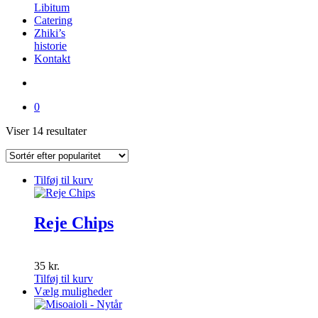
Libitum
Catering
Zhiki’s
historie
Kontakt
0
Sorteret
Viser 14 resultater
efter
popularitet
Tilføj til kurv
Reje Chips
35
kr.
Tilføj til kurv
Dette
Vælg muligheder
vare
har