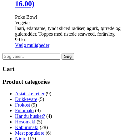
16.00)
Poke Bowl
Vegetar
Inari, edamame, tyndt sliced radiser, agurk, tørrede og
gulerødder. Toppes med ristede seaweed, forårsløg
99
kr.
Dette
Vælg muligheder
vare
Søg
har
Søg
efter:
flere
varianter.
Cart
Mulighederne
kan
Product categories
vælges
på
Asiatiske retter
(9)
varesiden
Drikkevare
(5)
Frokost
(9)
Futomaki
(9)
Har du husket?
(4)
Hosomaki
(5)
Kaburimaki
(28)
Mest populære
(6)
Nigiri
(15)