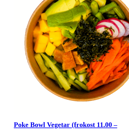
kan
vælges
på
varesiden
Poke Bowl Vegetar (frokost 11.00 –