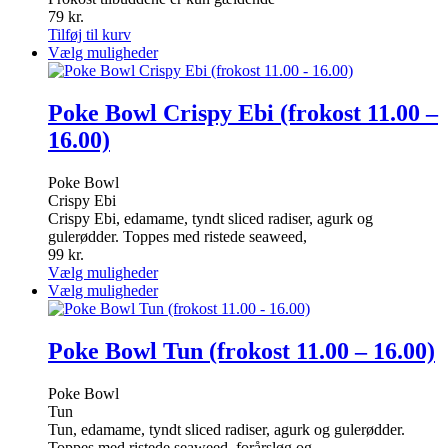
79
kr.
Tilføj til kurv
Dette
Vælg muligheder
vare
har
flere
Poke Bowl Crispy Ebi (frokost 11.00 –
varianter.
16.00)
Mulighederne
kan
vælges
Poke Bowl
på
Crispy Ebi
varesiden
Crispy Ebi, edamame, tyndt sliced radiser, agurk og
gulerødder. Toppes med ristede seaweed,
99
kr.
Dette
Vælg muligheder
vare
Dette
Vælg muligheder
har
vare
flere
har
varianter.
flere
Poke Bowl Tun (frokost 11.00 – 16.00)
Mulighederne
varianter.
kan
Mulighederne
Poke Bowl
vælges
kan
Tun
på
vælges
Tun, edamame, tyndt sliced radiser, agurk og gulerødder.
varesiden
på
Toppes med ristede seaweed, forårsløg og