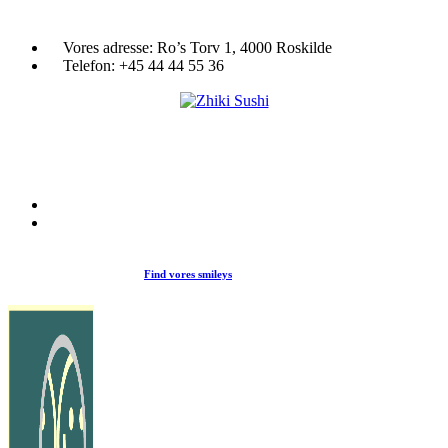
Vores adresse:
Ro’s Torv 1, 4000 Roskilde
Telefon:
+45 44 44 55 36
Du træder ind i en verden af japansk mad og specialiteter. Her kan d
et stort udvalg af sushi, rispapir, sticks og andre varme retter fra det j
køkken i vores restaurant eller som Take Away.
Find vores smileys