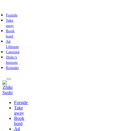
Forside
Take
away
Book
bord
Ad
Libitum
Catering
Zhiki’s
historie
Kontakt
Forside
Take
away
Book
bord
Ad