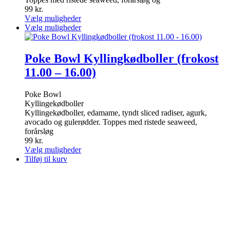
varesiden
99
kr.
Dette
Vælg muligheder
vare
Dette
Vælg muligheder
har
vare
flere
har
varianter.
flere
Poke Bowl Kyllingkødboller (frokost
Mulighederne
varianter.
11.00 – 16.00)
kan
Mulighederne
vælges
kan
på
vælges
Poke Bowl
varesiden
på
Kyllingekødboller
varesiden
Kyllingekødboller, edamame, tyndt sliced radiser, agurk,
avocado og gulerødder. Toppes med ristede seaweed,
forårsløg
99
kr.
Dette
Vælg muligheder
vare
Tilføj til kurv
har
flere
varianter.
Mulighederne
kan
vælges
på