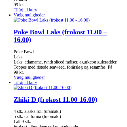
99
kr.
Tilføj til kurv
Dette
Vælg muligheder
vare
har
flere
Poke Bowl Laks (frokost 11.00 –
varianter.
16.00)
Mulighederne
kan
vælges
Poke Bowl
på
Laks
varesiden
Laks, edamame, tyndt sliced radiser, agurkcog gulerødder.
Toppes med ristede seaweed, forårsløg og sesamfrø. På
99
kr.
Dette
Vælg muligheder
vare
Tilføj til kurv
har
flere
varianter.
Zhiki D (frokost 11.00-16.00)
Mulighederne
kan
4 stk. alaska roll (uramaki)
vælges
5 stk. california (futomaki)
på
I alt 9 stk.
varesiden
Frokost tilbuddene er kun gældende