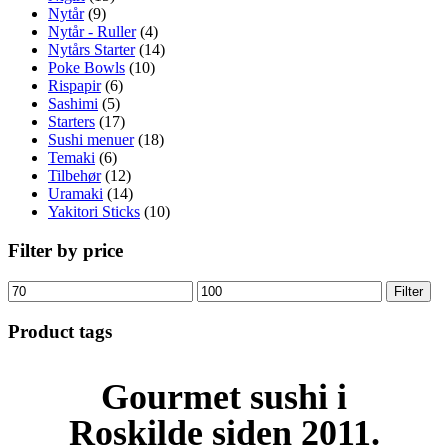
Nytår
(9)
Nytår - Ruller
(4)
Nytårs Starter
(14)
Poke Bowls
(10)
Rispapir
(6)
Sashimi
(5)
Starters
(17)
Sushi menuer
(18)
Temaki
(6)
Tilbehør
(12)
Uramaki
(14)
Yakitori Sticks
(10)
Filter by price
Mindste
Højeste
Filter
pris
pris
Product tags
Gourmet
sushi i
Roskilde siden 2011.