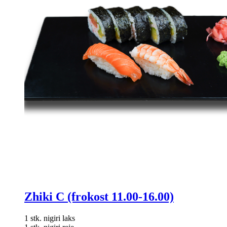
varesiden
Zhiki C (frokost 11.00-16.00)
1 stk. nigiri laks