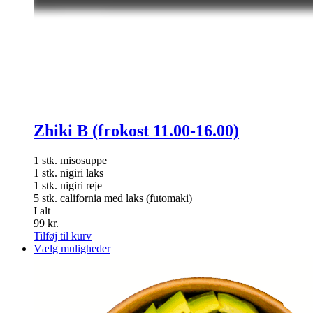
Zhiki B (frokost 11.00-16.00)
1 stk. misosuppe
1 stk. nigiri laks
1 stk. nigiri reje
5 stk. california med laks (futomaki)
I alt
99
kr.
Tilføj til kurv
Dette
Vælg muligheder
vare
har
flere
varianter.
Mulighederne