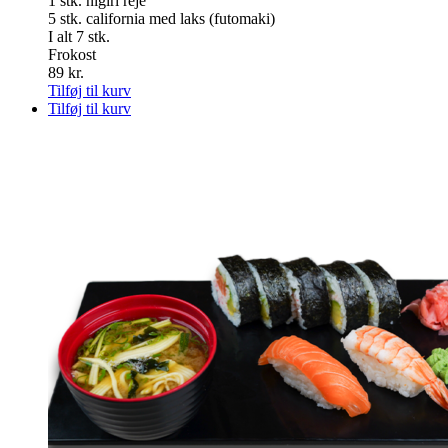
1 stk. nigiri reje
5 stk. california med laks (futomaki)
I alt 7 stk.
Frokost
89
kr.
Tilføj til kurv
Tilføj til kurv