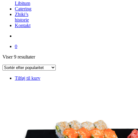
Libitum
Catering
Zhiki’s
historie
Kontakt
0
Sorteret
Viser 9 resultater
efter
popularitet
Tilføj til kurv