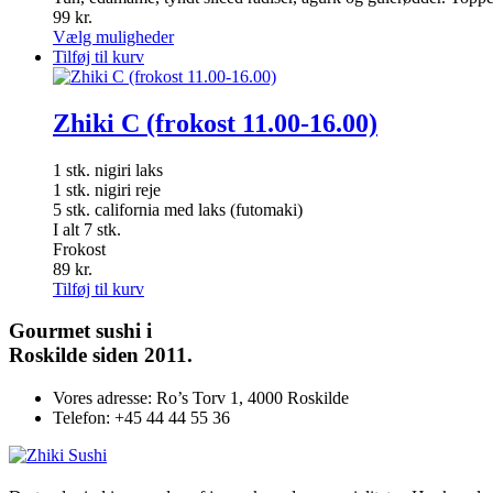
varesiden
på
99
kr.
varesiden
Dette
Vælg muligheder
vare
Tilføj til kurv
har
flere
varianter.
Zhiki C (frokost 11.00-16.00)
Mulighederne
kan
1 stk. nigiri laks
vælges
1 stk. nigiri reje
på
5 stk. california med laks (futomaki)
varesiden
I alt 7 stk.
Frokost
89
kr.
Tilføj til kurv
Gourmet
sushi i
Roskilde siden 2011.
Vores adresse:
Ro’s Torv 1, 4000 Roskilde
Telefon:
+45 44 44 55 36