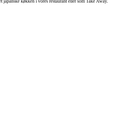
 det japanske køkken i vores restaurant eller som Take Away.