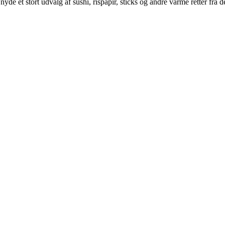
yde et stort udvalg af sushi, rispapir, sticks og andre varme retter fra