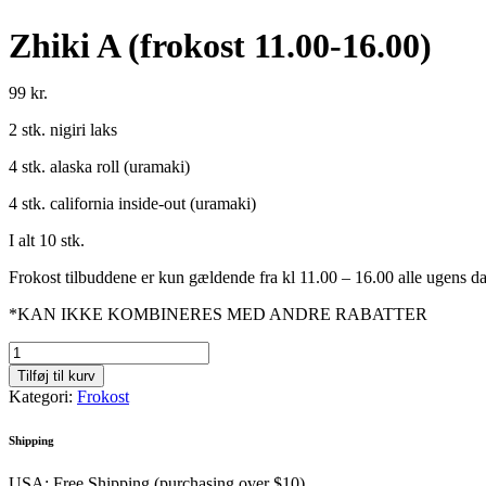
Zhiki A (frokost 11.00-16.00)
99
kr.
2 stk. nigiri laks
4 stk. alaska roll (uramaki)
4 stk. california inside-out (uramaki)
I alt 10 stk.
Frokost tilbuddene er kun gældende fra kl 11.00 – 16.00 alle ugens d
*KAN IKKE KOMBINERES MED ANDRE RABATTER
Zhiki
A
Tilføj til kurv
(frokost
Kategori:
Frokost
11.00-
16.00)
Shipping
antal
USA: Free Shipping (purchasing over $10)