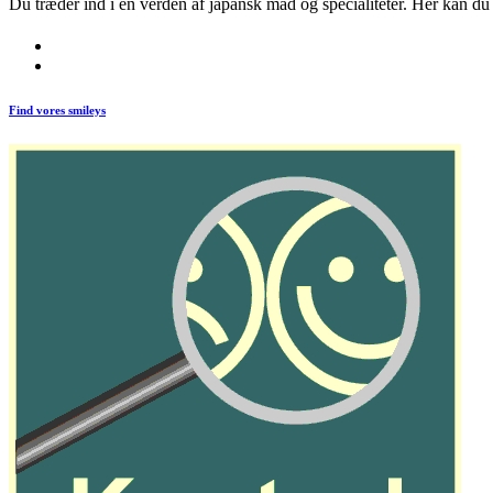
Du træder ind i en verden af japansk mad og specialiteter. Her kan du n
Find vores smileys