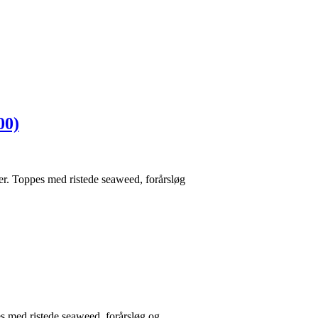
00)
der. Toppes med ristede seaweed, forårsløg
s med ristede seaweed, forårsløg og