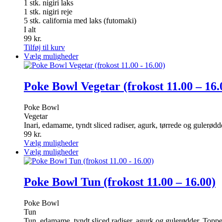
1 stk. nigiri laks
1 stk. nigiri reje
5 stk. california med laks (futomaki)
I alt
99
kr.
Tilføj til kurv
Dette
Vælg muligheder
vare
har
flere
Poke Bowl Vegetar (frokost 11.00 – 16.
varianter.
Mulighederne
Poke Bowl
kan
Vegetar
vælges
Inari, edamame, tyndt sliced radiser, agurk, tørrede og gulerød
på
99
kr.
varesiden
Dette
Vælg muligheder
vare
Dette
Vælg muligheder
har
vare
flere
har
varianter.
flere
Poke Bowl Tun (frokost 11.00 – 16.00)
Mulighederne
varianter.
kan
Mulighederne
Poke Bowl
vælges
kan
Tun
på
vælges
Tun, edamame, tyndt sliced radiser, agurk og gulerødder. Toppe