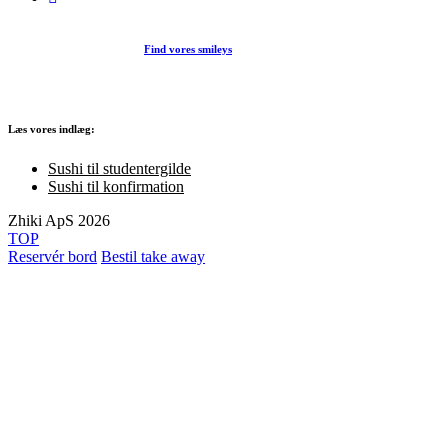
Find vores smileys
Læs vores indlæg:
Sushi til studentergilde
Sushi til konfirmation
Zhiki ApS 2026
TOP
Reservér bord
Bestil take away