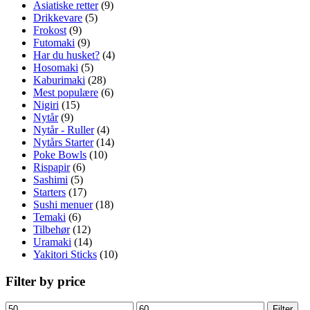
Asiatiske retter
(9)
Drikkevare
(5)
Frokost
(9)
Futomaki
(9)
Har du husket?
(4)
Hosomaki
(5)
Kaburimaki
(28)
Mest populære
(6)
Nigiri
(15)
Nytår
(9)
Nytår - Ruller
(4)
Nytårs Starter
(14)
Poke Bowls
(10)
Rispapir
(6)
Sashimi
(5)
Starters
(17)
Sushi menuer
(18)
Temaki
(6)
Tilbehør
(12)
Uramaki
(14)
Yakitori Sticks
(10)
Filter by price
Mindste
Højeste
Filter