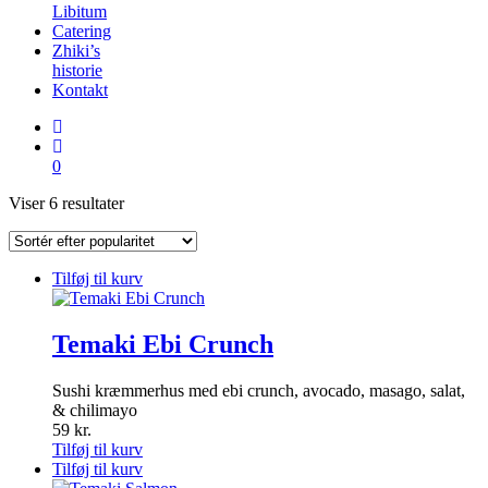
Libitum
Catering
Zhiki’s
historie
Kontakt
0
Sorteret
Viser 6 resultater
efter
popularitet
Tilføj til kurv
Temaki Ebi Crunch
Sushi kræmmerhus med ebi crunch, avocado, masago, salat,
& chilimayo
59
kr.
Tilføj til kurv
Tilføj til kurv