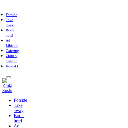
Forside
Take
away
Book
bord
Ad
Libitum
Catering
Zhiki’s
historie
Kontakt
Forside
Take
away
Book
bord
Ad