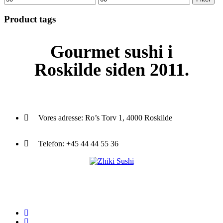
pris
pris
Product tags
Gourmet
sushi i
Roskilde siden 2011.
Vores adresse:
Ro’s Torv 1, 4000 Roskilde
Telefon:
+45 44 44 55 36
Du træder ind i en verden af japansk mad og specialiteter. Her kan d
et stort udvalg af sushi, rispapir, sticks og andre varme retter fra det j
køkken i vores restaurant eller som Take Away.