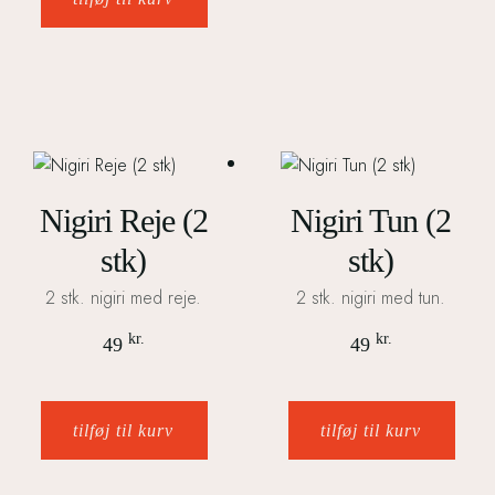
Nigiri Reje (2
Nigiri Tun (2
stk)
stk)
2 stk. nigiri med reje.
2 stk. nigiri med tun.
kr.
kr.
49
49
tilføj til kurv
tilføj til kurv