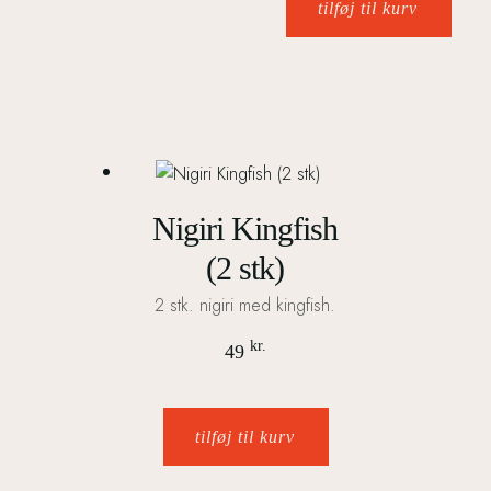
tilføj til kurv
Nigiri Kingfish
(2 stk)
2 stk. nigiri med kingfish.
kr.
49
tilføj til kurv