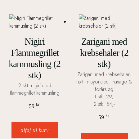
Nigiri
Zarigani med
Flammegrillet
krebsehaler (2
kammusling (2
stk)
stk)
Zarigani med krebsehaler,
rørt i mayonaise, masago &
2 skt. nigiri med
forårsløg
flammegrillet kammusling
1 stk. 29,-
2 stk. 54,-
kr.
59
kr.
59
tilføj til kurv