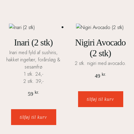
Inari (2 stk)
Nigiri Avocado
(2 stk)
Inari med fyld af sushiris,
hakket ingefær, forårsløg &
2 stk. nigiri med avocado.
sesamfrø
1 stk. 24,-
kr.
49
2 stk. 39,-
kr.
59
tilføj til kurv
tilføj til kurv