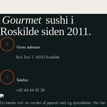
Gourmet
sushi i
Roskilde siden 2011.
Vores adresse:
Ro’s Torv 1, 4000 Roskilde
Telefon:
+45 44 44 55 36
Du træder ind i en verden af japansk mad og specialiteter. Her kan