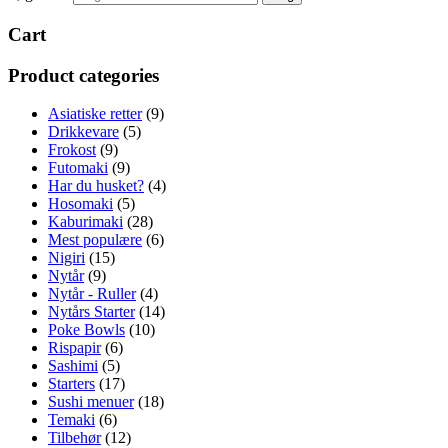
Cart
Product categories
Asiatiske retter
(9)
Drikkevare
(5)
Frokost
(9)
Futomaki
(9)
Har du husket?
(4)
Hosomaki
(5)
Kaburimaki
(28)
Mest populære
(6)
Nigiri
(15)
Nytår
(9)
Nytår - Ruller
(4)
Nytårs Starter
(14)
Poke Bowls
(10)
Rispapir
(6)
Sashimi
(5)
Starters
(17)
Sushi menuer
(18)
Temaki
(6)
Tilbehør
(12)