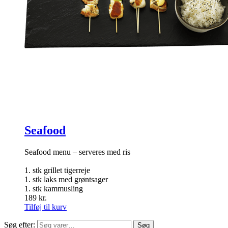
Seafood
Seafood menu – serveres med ris
1. stk grillet tigerreje
1. stk laks med grøntsager
1. stk kammusling
189
kr.
Tilføj til kurv
Søg efter:
Søg