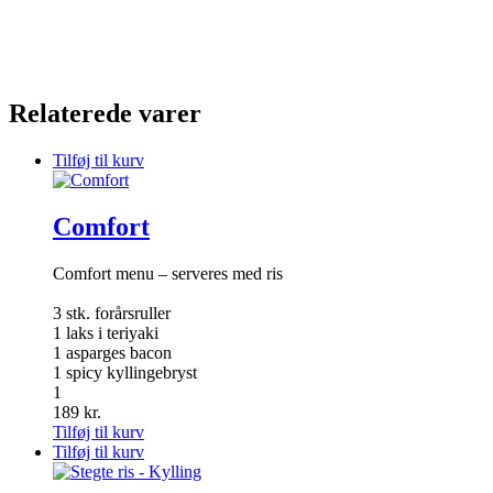
Relaterede varer
Tilføj til kurv
Comfort
Comfort menu – serveres med ris
3 stk. forårsruller
1 laks i teriyaki
1 asparges bacon
1 spicy kyllingebryst
1
189
kr.
Tilføj til kurv
Tilføj til kurv