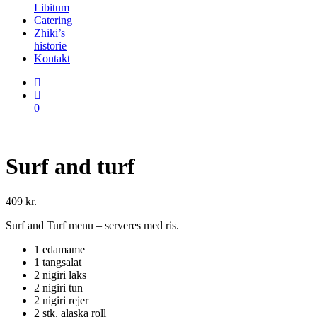
Libitum
Catering
Zhiki’s
historie
Kontakt
0
Surf and turf
409
kr.
Surf and Turf menu – serveres med ris.
1 edamame
1 tangsalat
2 nigiri laks
2 nigiri tun
2 nigiri rejer
2 stk. alaska roll