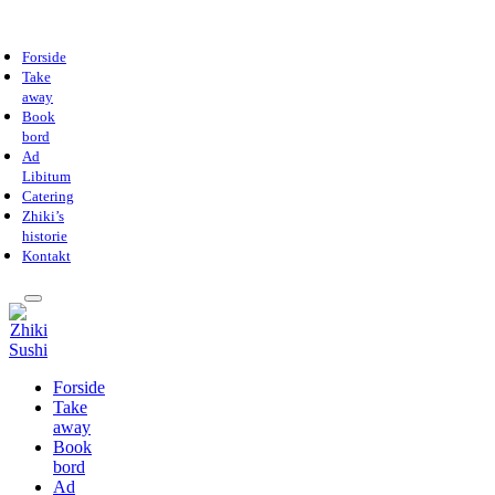
Forside
Take
away
Book
bord
Ad
Libitum
Catering
Zhiki’s
historie
Kontakt
Forside
Take
away
Book
bord
Ad