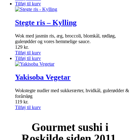
Tilføj til kurv
Stegte ris – Kylling
Wok med jasmin ris, æg, broccoli, blomkål, rødløg,
gulerødder og vores hemmelige sauce.
129
kr.
Tilføj til kurv
Tilføj til kurv
Yakisoba Vegetar
Wokstegte nudler med sukkerærter, hvidkål, gulerødder &
forårsløg
119
kr.
Tilføj til kurv
Gourmet
sushi i
Roskilde siden 2011.