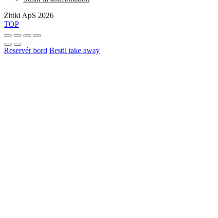
Zhiki ApS 2026
TOP
Reservér bord
Bestil take away