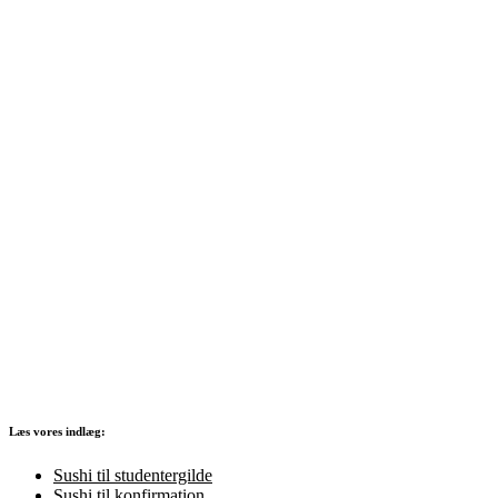
Læs vores indlæg:
Sushi til studentergilde
Sushi til konfirmation