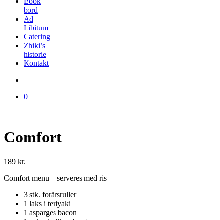
Book
bord
Ad
Libitum
Catering
Zhiki’s
historie
Kontakt
0
Comfort
189
kr.
Comfort menu – serveres med ris
3 stk. forårsruller
1 laks i teriyaki
1 asparges bacon