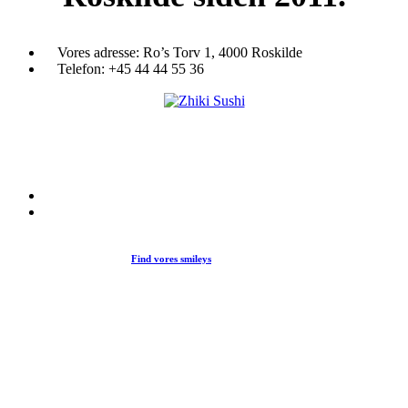
Vores adresse:
Ro’s Torv 1, 4000 Roskilde
Telefon:
+45 44 44 55 36
Du træder ind i en verden af japansk mad og specialiteter. Her kan d
et stort udvalg af sushi, rispapir, sticks og andre varme retter fra det j
køkken i vores restaurant eller som Take Away.
Find vores smileys