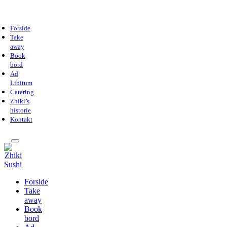
Forside
Take
away
Book
bord
Ad
Libitum
Catering
Zhiki’s
historie
Kontakt
Forside
Take
away
Book
bord