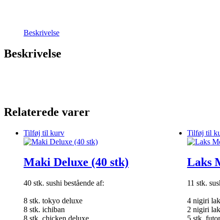
Beskrivelse
Beskrivelse
Relaterede varer
Tilføj til kurv
Tilføj til k
Maki Deluxe (40 stk)
Laks 
40 stk. sushi bestående af:
11 stk. sus
8 stk. tokyo deluxe
4 nigiri la
8 stk. ichiban
2 nigiri l
8 stk. chicken deluxe
5 stk. fut