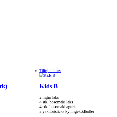
Tilføj til kurv
tk)
Kids B
2 nigiri laks
4 stk. hosomaki laks
4 stk. hosomaki agurk
2 yakitoristicks kyllingekødboller