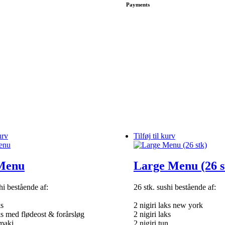
Payments
urv
Tilføj til kurv
Menu
Large Menu (26 s
hi bestående af:
26 stk. sushi bestående af:
ks
2 nigiri laks new york
aks med flødeost & forårsløg
2 nigiri laks
omaki
2 nigiri tun