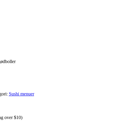
kødboller
gori:
Sushi menuer
ng over $10)