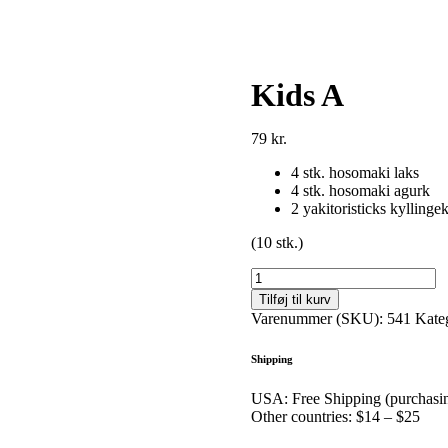
Kids A
79
kr.
4 stk. hosomaki laks
4 stk. hosomaki agurk
2 yakitoristicks kyllinge
(10 stk.)
Kids
A
Tilføj til kurv
antal
Varenummer (SKU):
541
Kate
Shipping
USA: Free Shipping (purchasi
Other countries: $14 – $25