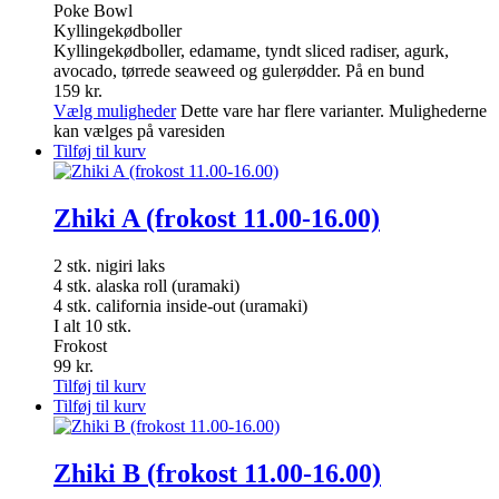
Poke Bowl
Kyllingekødboller
Kyllingekødboller, edamame, tyndt sliced radiser, agurk,
avocado, tørrede seaweed og gulerødder. På en bund
159
kr.
Vælg muligheder
Dette vare har flere varianter. Mulighederne
kan vælges på varesiden
Tilføj til kurv
Zhiki A (frokost 11.00-16.00)
2 stk. nigiri laks
4 stk. alaska roll (uramaki)
4 stk. california inside-out (uramaki)
I alt 10 stk.
Frokost
99
kr.
Tilføj til kurv
Tilføj til kurv
Zhiki B (frokost 11.00-16.00)