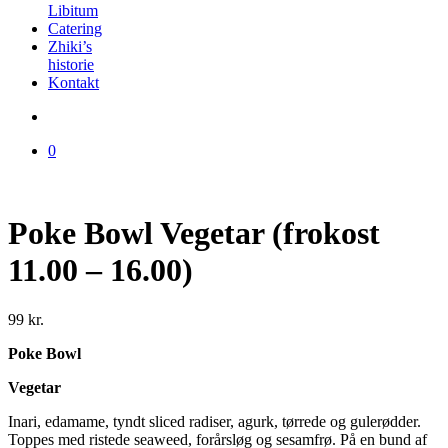
Libitum
Catering
Zhiki’s
historie
Kontakt
0
Poke Bowl Vegetar (frokost
11.00 – 16.00)
99
kr.
Poke Bowl
Vegetar
Inari, edamame, tyndt sliced radiser, agurk, tørrede og gulerødder.
Toppes med ristede seaweed, forårsløg og sesamfrø. På en bund af