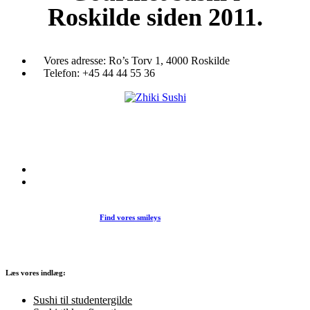
Roskilde siden 2011.
Vores adresse:
Ro’s Torv 1, 4000 Roskilde
Telefon:
+45 44 44 55 36
Du træder ind i en verden af japansk mad og specialiteter. Her kan d
et stort udvalg af sushi, rispapir, sticks og andre varme retter fra det j
køkken i vores restaurant eller som Take Away.
Find vores smileys
Læs vores indlæg:
Sushi til studentergilde