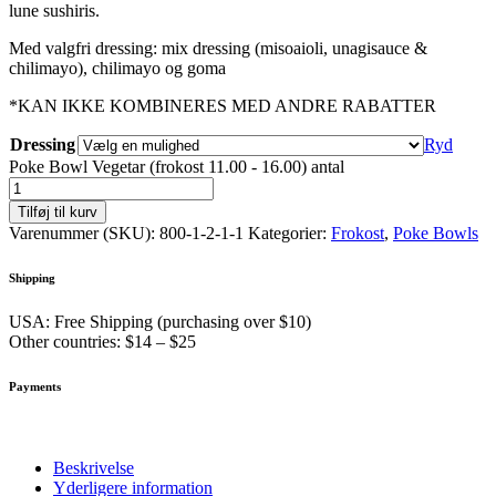
lune sushiris.
Med valgfri dressing: mix dressing (misoaioli, unagisauce &
chilimayo), chilimayo og goma
*KAN IKKE KOMBINERES MED ANDRE RABATTER
Dressing
Ryd
Poke Bowl Vegetar (frokost 11.00 - 16.00) antal
Tilføj til kurv
Varenummer (SKU):
800-1-2-1-1
Kategorier:
Frokost
,
Poke Bowls
Shipping
USA: Free Shipping (purchasing over $10)
Other countries: $14 – $25
Payments
Beskrivelse
Yderligere information