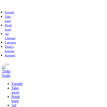
Forside
Take
away
Book
bord
Ad
Libitum
Catering
Zhiki’s
historie
Kontakt
Forside
Take
away
Book
bord
Ad