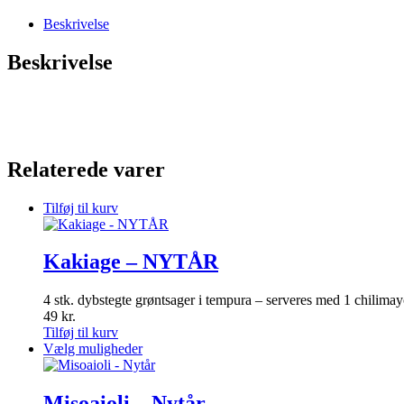
Beskrivelse
Beskrivelse
Relaterede varer
Tilføj til kurv
Kakiage – NYTÅR
4 stk. dybstegte grøntsager i tempura – serveres med 1 chilimay
49
kr.
Tilføj til kurv
Dette
Vælg muligheder
vare
har
flere
Misoaioli – Nytår