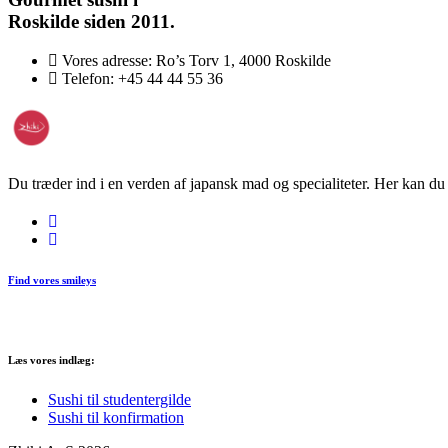
flere
Roskilde siden 2011.
varianter.
Mulighederne
Vores adresse:
Ro’s Torv 1, 4000 Roskilde
kan
Telefon:
+45 44 44 55 36
vælges
på
varesiden
Du træder ind i en verden af japansk mad og specialiteter. Her kan du n
Find vores smileys
Læs vores indlæg:
Sushi til studentergilde
Sushi til konfirmation