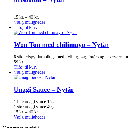
varianter.
Mulighederne
kan
Prisinterval:
15
kr.
–
40
kr.
vælges
15 kr.
Dette
Vælg muligheder
på
til
vare
Tilføj til kurv
varesiden
40 kr.
har
flere
varianter.
Won Ton med chilimayo – Nytår
Mulighederne
kan
6 stk. crispy dumplings med kylling, løg, forårsløg – serveres 
vælges
59
kr.
på
Tilføj til kurv
varesiden
Dette
Vælg muligheder
vare
har
flere
Unagi Sauce – Nytår
varianter.
Mulighederne
1 lille unagi sauce 15,-
kan
1 stor unagi sauce 40,-
vælges
Prisinterval:
15
kr.
–
40
kr.
på
15 kr.
Dette
Vælg muligheder
varesiden
til
vare
40 kr.
har
Gourmet
sushi i