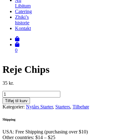
Ad
Libitum
Catering
Zhiki’s
historie
Kontakt
0
Reje Chips
35
kr.
Reje
Chips
Tilføj til kurv
antal
Kategorier:
Nytårs Starter
,
Starters
,
Tilbehør
Shipping
USA: Free Shipping (purchasing over $10)
Other countries: $14 – $25