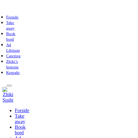
Forside
Take
away
Book
bord
Ad
Libitum
Catering
Zhiki’s
historie
Kontakt
Forside
Take
away
Book
bord