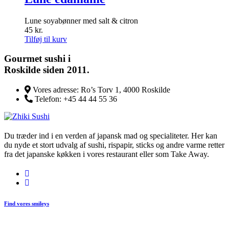
Mulighederne
kan
Lune soyabønner med salt & citron
vælges
45
kr.
på
Tilføj til kurv
varesiden
Gourmet
sushi i
Roskilde siden 2011.
Vores adresse:
Ro’s Torv 1, 4000 Roskilde
Telefon:
+45 44 44 55 36
Du træder ind i en verden af japansk mad og specialiteter. Her kan
du nyde et stort udvalg af sushi, rispapir, sticks og andre varme retter
fra det japanske køkken i vores restaurant eller som Take Away.
Find vores smileys