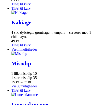
Tilføj til kurv
Tilføj til kurv
Kakiage
4 stk. dybstegte grøntsager i tempura – serveres med 1
chilimayo.
49
kr.
Tilføj til kurv
Dette
Vælg muligheder
vare
har
flere
Misodip
varianter.
Mulighederne
1 lille misodip 10
kan
1 stor misodip 35
vælges
Prisinterval:
15
kr.
–
35
kr.
på
15 kr.
Dette
Vælg muligheder
varesiden
til
vare
Tilføj til kurv
35 kr.
har
flere
varianter.
Lune edamame