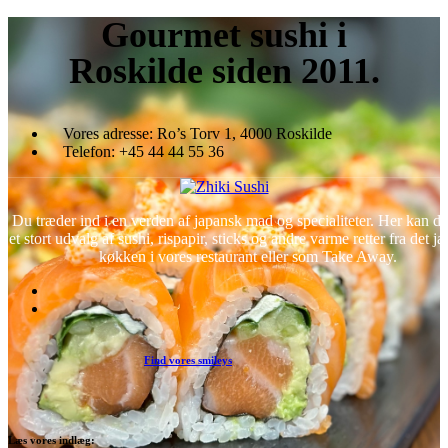
Gourmet
sushi i
Roskilde siden 2011.
Vores adresse:
Ro’s Torv 1, 4000 Roskilde
Telefon:
+45 44 44 55 36
Du træder ind i en verden af japansk mad og specialiteter. Her kan d
et stort udvalg af sushi, rispapir, sticks og andre varme retter fra det j
køkken i vores restaurant eller som Take Away.
Find vores smileys
Læs vores indlæg: