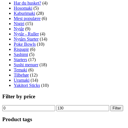
Har du husket?
(4)
Hosomaki
(5)
Kaburimaki
(28)
Mest populære
(6)
Nigiri
(15)
Nytår
(9)
Nytår - Ruller
(4)
Nytårs Starter
(14)
Poke Bowls
(10)
Rispapir
(6)
Sashimi
(5)
Starters
(17)
Sushi menuer
(18)
Temaki
(6)
Tilbehør
(12)
Uramaki
(14)
Yakitori Sticks
(10)
Filter by price
Mindste
Højeste
Filter
pris
pris
Product tags