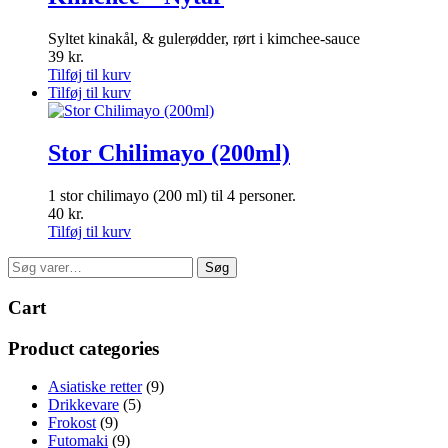
Syltet kinakål, & gulerødder, rørt i kimchee-sauce
39
kr.
Tilføj til kurv
Tilføj til kurv
Stor Chilimayo (200ml)
1 stor chilimayo (200 ml) til 4 personer.
40
kr.
Tilføj til kurv
Søg
Søg
efter:
Cart
Product categories
Asiatiske retter
(9)
Drikkevare
(5)
Frokost
(9)
Futomaki
(9)