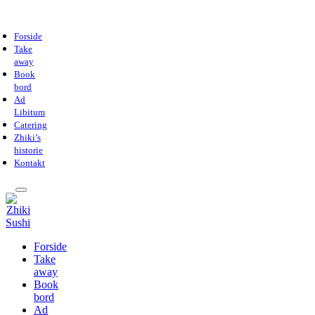
Forside
Take
away
Book
bord
Ad
Libitum
Catering
Zhiki’s
historie
Kontakt
Forside
Take
away
Book
bord
Ad