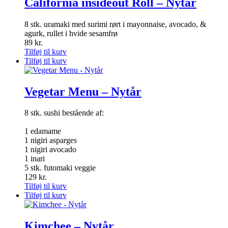
California insideout Roll – Nytår
8 stk. uramaki med surimi rørt i mayonnaise, avocado, &
agurk, rullet i hvide sesamfrø
89
kr.
Tilføj til kurv
Tilføj til kurv
Vegetar Menu – Nytår
8 stk. sushi bestående af:
1 edamame
1 nigiri asparges
1 nigiri avocado
1 inari
5 stk. futomaki veggie
129
kr.
Tilføj til kurv
Tilføj til kurv
Kimchee – Nytår