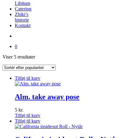
Libitum
Catering
Zhiki’s
historie
Kontakt
0
Sorteret
Viser 5 resultater
efter
popularitet
Tilføj til kurv
Alm. take away pose
5
kr.
Tilføj til kurv
Tilføj til kurv