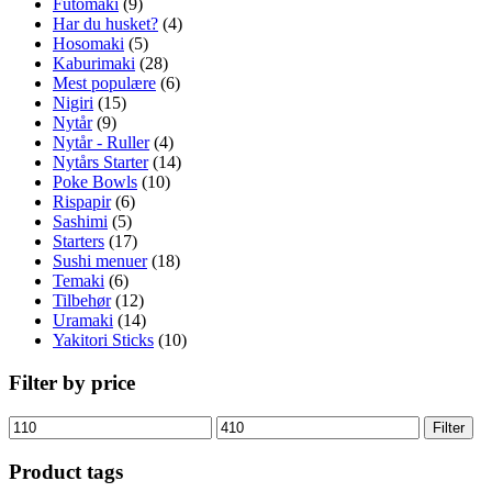
Futomaki
(9)
Har du husket?
(4)
Hosomaki
(5)
Kaburimaki
(28)
Mest populære
(6)
Nigiri
(15)
Nytår
(9)
Nytår - Ruller
(4)
Nytårs Starter
(14)
Poke Bowls
(10)
Rispapir
(6)
Sashimi
(5)
Starters
(17)
Sushi menuer
(18)
Temaki
(6)
Tilbehør
(12)
Uramaki
(14)
Yakitori Sticks
(10)
Filter by price
Mindste
Højeste
Filter
pris
pris
Product tags