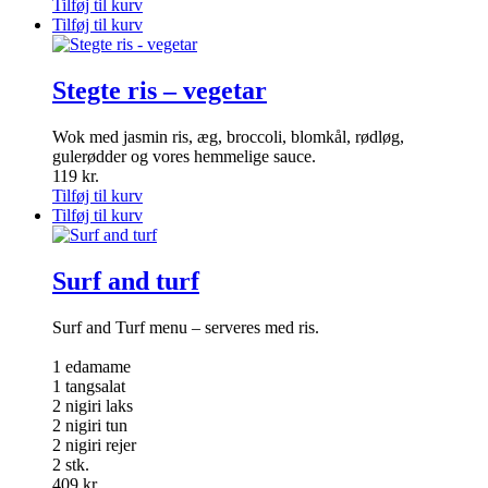
Tilføj til kurv
Tilføj til kurv
Stegte ris – vegetar
Wok med jasmin ris, æg, broccoli, blomkål, rødløg,
gulerødder og vores hemmelige sauce.
119
kr.
Tilføj til kurv
Tilføj til kurv
Surf and turf
Surf and Turf menu – serveres med ris.
1 edamame
1 tangsalat
2 nigiri laks
2 nigiri tun
2 nigiri rejer
2 stk.
409
kr.