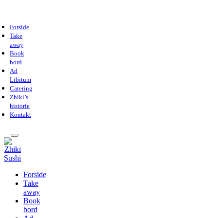
Forside
Take
away
Book
bord
Ad
Libitum
Catering
Zhiki’s
historie
Kontakt
Forside
Take
away
Book
bord