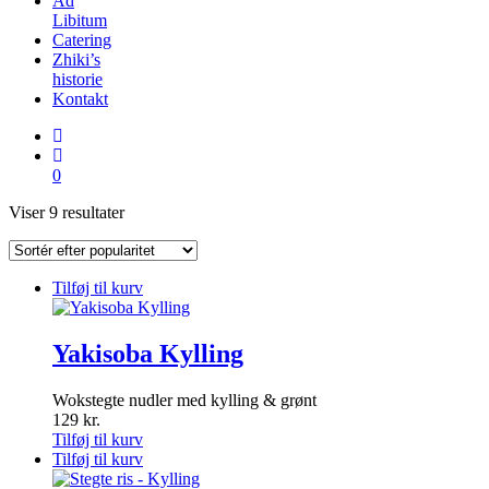
Ad
Libitum
Catering
Zhiki’s
historie
Kontakt
0
Sorteret
Viser 9 resultater
efter
popularitet
Tilføj til kurv
Yakisoba Kylling
Wokstegte nudler med kylling & grønt
129
kr.
Tilføj til kurv
Tilføj til kurv