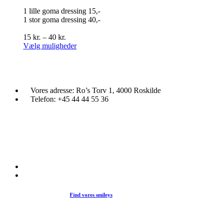
Mulighederne
1 lille goma dressing 15,-
kan
1 stor goma dressing 40,-
vælges
på
Prisinterval:
15
kr.
–
40
kr.
varesiden
15 kr.
Dette
Vælg muligheder
til
vare
40 kr.
har
flere
varianter.
Mulighederne
Vores adresse:
Ro’s Torv 1, 4000 Roskilde
kan
Telefon:
+45 44 44 55 36
vælges
på
varesiden
Du træder ind i en verden af japansk mad og specialiteter. Her kan d
et stort udvalg af sushi, rispapir, sticks og andre varme retter fra det j
køkken i vores restaurant eller som Take Away.
Find vores smileys