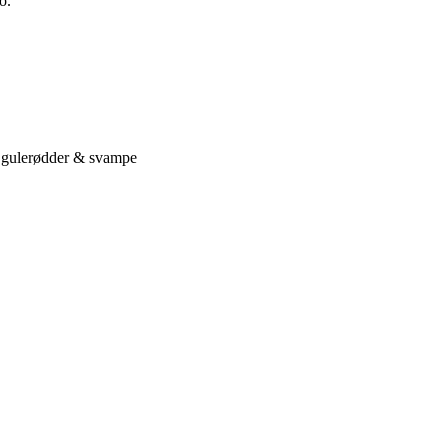
o.
g, gulerødder & svampe