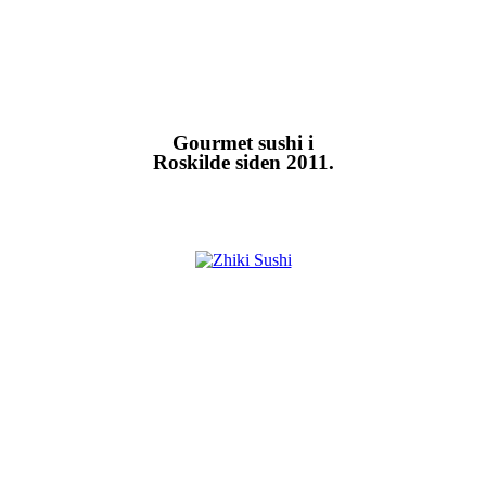
Gourmet
sushi i
Roskilde siden 2011.
u nyde
apanske