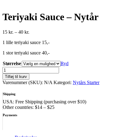
Teriyaki Sauce – Nytår
Prisinterval:
15
kr.
–
40
kr.
15 kr.
1 lille teriyaki sauce 15,-
til
40 kr.
1 stor teriyaki sauce 40,-
Størrelse
Ryd
Teriyaki
Sauce
Tilføj til kurv
-
Varenummer (SKU):
N/A
Kategori:
Nytårs Starter
Nytår
antal
Shipping
USA: Free Shipping (purchasing over $10)
Other countries: $14 – $25
Payments