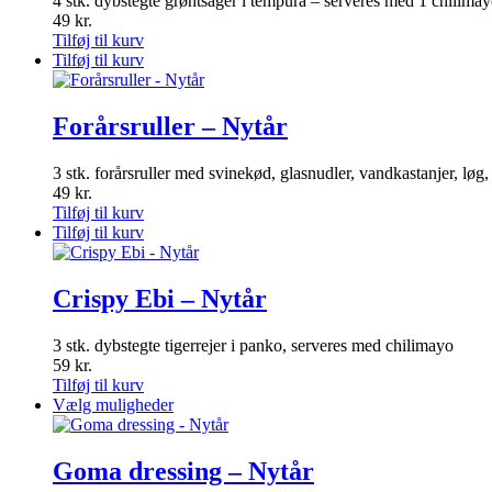
4 stk. dybstegte grøntsager i tempura – serveres med 1 chilimay
49
kr.
Tilføj til kurv
Tilføj til kurv
Forårsruller – Nytår
3 stk. forårsruller med svinekød, glasnudler, vandkastanjer, lø
49
kr.
Tilføj til kurv
Tilføj til kurv
Crispy Ebi – Nytår
3 stk. dybstegte tigerrejer i panko, serveres med chilimayo
59
kr.
Tilføj til kurv
Dette
Vælg muligheder
vare
har
flere
Goma dressing – Nytår
varianter.