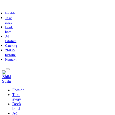
Forside
Take
away
Book
bord
Ad
Libitum
Catering
Zhiki’s
historie
Kontakt
Forside
Take
away
Book
bord
Ad