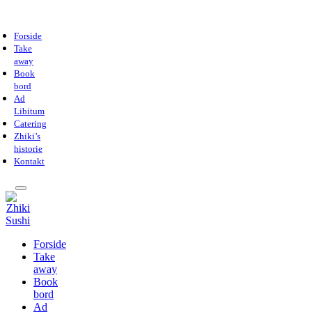
Forside
Take
away
Book
bord
Ad
Libitum
Catering
Zhiki’s
historie
Kontakt
Forside
Take
away
Book
bord
Ad