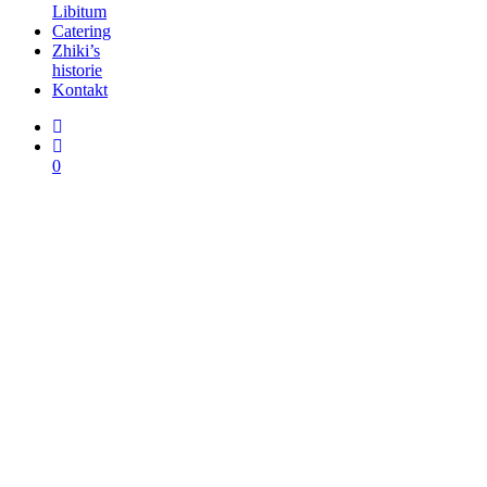
Libitum
Catering
Zhiki’s
historie
Kontakt
0