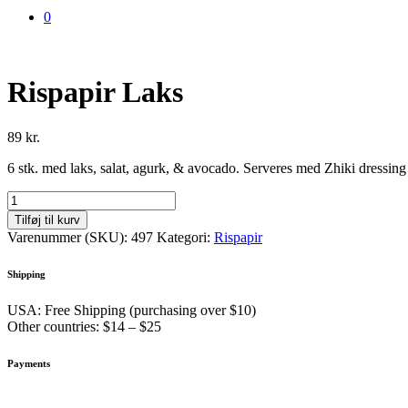
0
Rispapir Laks
89
kr.
6 stk. med laks, salat, agurk, & avocado. Serveres med Zhiki dressing
Rispapir
Laks
Tilføj til kurv
antal
Varenummer (SKU):
497
Kategori:
Rispapir
Shipping
USA: Free Shipping (purchasing over $10)
Other countries: $14 – $25
Payments