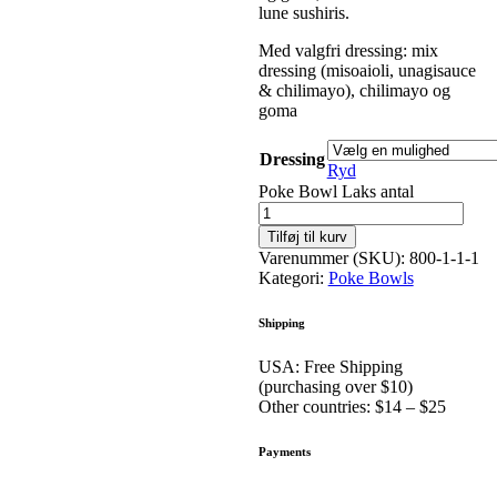
lune sushiris.
Med valgfri dressing: mix
dressing (misoaioli, unagisauce
& chilimayo), chilimayo og
goma
Dressing
Ryd
Poke Bowl Laks antal
Tilføj til kurv
Varenummer (SKU):
800-1-1-1
Kategori:
Poke Bowls
Shipping
USA: Free Shipping
(purchasing over $10)
Other countries: $14 – $25
Payments