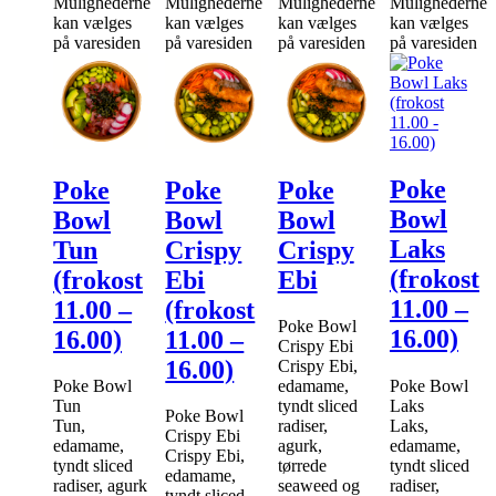
Mulighederne
Mulighederne
Mulighederne
Mulighederne
kan vælges
kan vælges
kan vælges
kan vælges
på varesiden
på varesiden
på varesiden
på varesiden
Poke
Poke
Poke
Poke
Bowl
Bowl
Bowl
Bowl
Laks
Tun
Crispy
Crispy
(frokost
(frokost
Ebi
Ebi
11.00 –
11.00 –
(frokost
Poke Bowl
16.00)
16.00)
11.00 –
Crispy Ebi
16.00)
Crispy Ebi,
Poke Bowl
Poke Bowl
edamame,
Laks
Tun
tyndt sliced
Poke Bowl
Laks,
Tun,
radiser,
Crispy Ebi
edamame,
edamame,
agurk,
Crispy Ebi,
tyndt sliced
tyndt sliced
tørrede
edamame,
radiser,
radiser, agurk
seaweed og
tyndt sliced