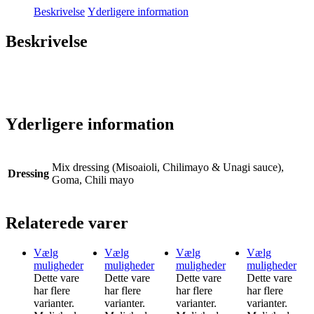
Beskrivelse
Yderligere information
Beskrivelse
Yderligere information
Mix dressing (Misoaioli, Chilimayo & Unagi sauce),
Dressing
Goma, Chili mayo
Relaterede varer
Vælg
Vælg
Vælg
Vælg
muligheder
muligheder
muligheder
muligheder
Dette vare
Dette vare
Dette vare
Dette vare
har flere
har flere
har flere
har flere
varianter.
varianter.
varianter.
varianter.