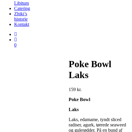
Libitum
Catering
Zhiki’s
historie
Kontakt
0
Poke Bowl
Laks
159
kr.
Poke Bowl
Laks
Laks, edamame, tyndt sliced
radiser, agurk, tørrede seaweed
og gulerødder. På en bund af