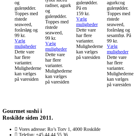
agurkcog
og
gulerødder.
radiser, agurk
gulerødder.
gulerødder.
På en
og
Toppes med
Toppes med
159
kr.
gulerødder.
ristede
ristede
Vælg
Toppes med
seaweed,
seaweed,
muligheder
ristede
forårsløg og
forårsløg og
Dette vare
seaweed,
sesamfrø. På
99
kr.
har flere
99
kr.
99
kr.
Vælg
varianter.
Vælg
Vælg
muligheder
Mulighederne
muligheder
muligheder
Dette vare
kan vælges
Dette vare
Dette vare
har flere
på varesiden
har flere
har flere
varianter.
varianter.
varianter.
Mulighederne
Mulighederne
Mulighederne
kan vælges
kan vælges
kan vælges
på varesiden
på varesiden
på varesiden
Gourmet
sushi i
Roskilde siden 2011.
Vores adresse:
Ro’s Torv 1, 4000 Roskilde
Telefon:
+45 44 44 55 36