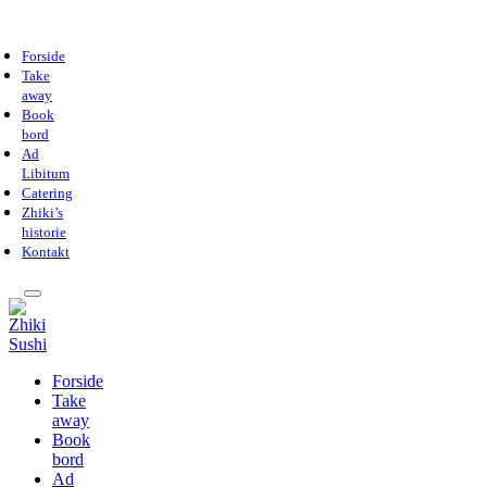
Forside
Take
away
Book
bord
Ad
Libitum
Catering
Zhiki’s
historie
Kontakt
Forside
Take
away
Book
bord
Ad