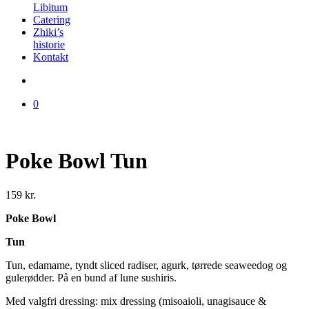
Libitum
Catering
Zhiki’s
historie
Kontakt
0
Poke Bowl Tun
159
kr.
Poke Bowl
Tun
Tun, edamame, tyndt sliced radiser, agurk, tørrede seaweedog og
gulerødder. På en bund af lune sushiris.
Med valgfri dressing: mix dressing (misoaioli, unagisauce &