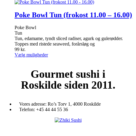
har
vare
flere
har
varianter.
flere
Poke Bowl Tun (frokost 11.00 – 16.00)
Mulighederne
varianter.
kan
Mulighederne
Poke Bowl
vælges
kan
Tun
på
vælges
Tun, edamame, tyndt sliced radiser, agurk og gulerødder.
varesiden
på
Toppes med ristede seaweed, forårsløg og
varesiden
99
kr.
Dette
Vælg muligheder
vare
har
Gourmet
sushi i
flere
varianter.
Roskilde siden 2011.
Mulighederne
kan
vælges
på
varesiden
Vores adresse:
Ro’s Torv 1, 4000 Roskilde
Telefon:
+45 44 44 55 36
Du træder ind i en verden af japansk mad og specialiteter. Her kan d
et stort udvalg af sushi, rispapir, sticks og andre varme retter fra det j