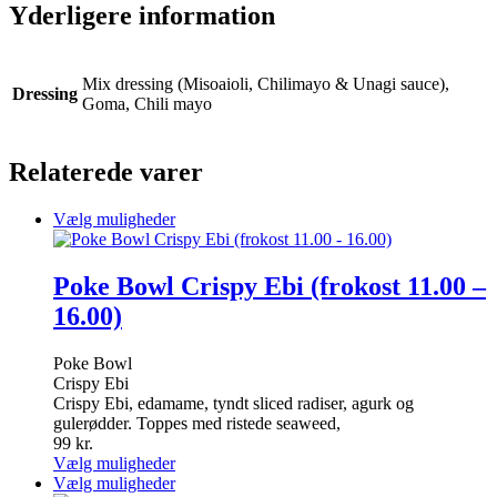
Yderligere information
Mix dressing (Misoaioli, Chilimayo & Unagi sauce),
Dressing
Goma, Chili mayo
Relaterede varer
Dette
Vælg muligheder
vare
har
flere
Poke Bowl Crispy Ebi (frokost 11.00 –
varianter.
16.00)
Mulighederne
kan
vælges
Poke Bowl
på
Crispy Ebi
varesiden
Crispy Ebi, edamame, tyndt sliced radiser, agurk og
gulerødder. Toppes med ristede seaweed,
99
kr.
Dette
Vælg muligheder
vare
Dette
Vælg muligheder