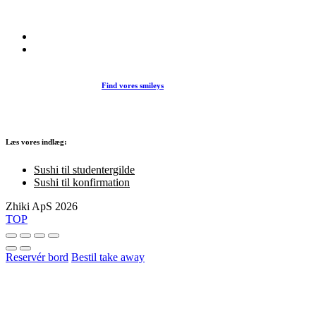
køkken i vores restaurant eller som Take Away.
Find vores smileys
Læs vores indlæg:
Sushi til studentergilde
Sushi til konfirmation
Zhiki ApS 2026
TOP
Reservér bord
Bestil take away