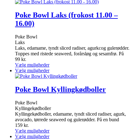
har
vare
flere
har
varianter.
flere
Poke Bowl Laks (frokost 11.00 –
Mulighederne
varianter.
16.00)
kan
Mulighederne
vælges
kan
på
vælges
Poke Bowl
varesiden
på
Laks
varesiden
Laks, edamame, tyndt sliced radiser, agurkcog gulerødder.
Toppes med ristede seaweed, forårsløg og sesamfrø. På
99
kr.
Dette
Vælg muligheder
vare
Dette
Vælg muligheder
har
vare
flere
har
varianter.
flere
Poke Bowl Kyllingkødboller
Mulighederne
varianter.
kan
Mulighederne
Poke Bowl
vælges
kan
Kyllingekødboller
på
vælges
Kyllingekødboller, edamame, tyndt sliced radiser, agurk,
varesiden
på
avocado, tørrede seaweed og gulerødder. På en bund
varesiden
159
kr.
Dette
Vælg muligheder
vare
Dette
Vælg muligheder