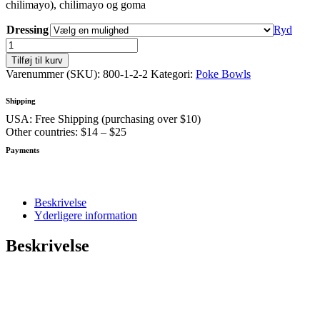
chilimayo), chilimayo og goma
Dressing
Ryd
Poke
Bowl
Tilføj til kurv
Tun
Varenummer (SKU):
800-1-2-2
Kategori:
Poke Bowls
antal
Shipping
USA: Free Shipping (purchasing over $10)
Other countries: $14 – $25
Payments
Beskrivelse
Yderligere information
Beskrivelse