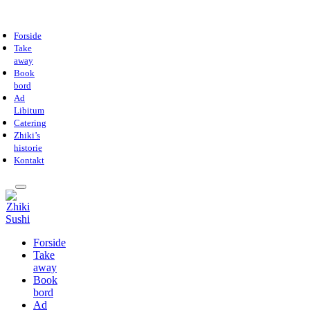
Forside
Take
away
Book
bord
Ad
Libitum
Catering
Zhiki’s
historie
Kontakt
Forside
Take
away
Book
bord
Ad