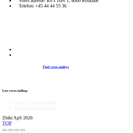
Vores adresse:
Ro’s Torv 1, 4000 Roskilde
Telefon:
+45 44 44 55 36
Du træder ind i en verden af japansk mad og specialiteter. Her kan d
et stort udvalg af sushi, rispapir, sticks og andre varme retter fra det j
køkken i vores restaurant eller som Take Away.
Find vores smileys
Læs vores indlæg:
Sushi til studentergilde
Sushi til konfirmation
Zhiki ApS 2026
TOP