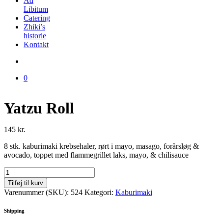
Ad
Libitum
Catering
Zhiki’s
historie
Kontakt
0
Yatzu Roll
145
kr.
8 stk. kaburimaki krebsehaler, rørt i mayo, masago, forårsløg &
avocado, toppet med flammegrillet laks, mayo, & chilisauce
Yatzu
Roll
Tilføj til kurv
antal
Varenummer (SKU):
524
Kategori:
Kaburimaki
Shipping