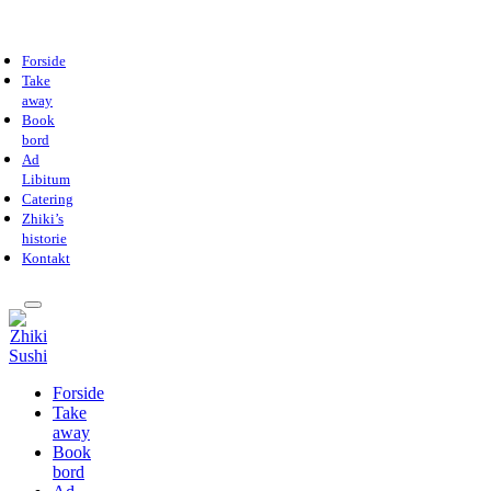
Forside
Take
away
Book
bord
Ad
Libitum
Catering
Zhiki’s
historie
Kontakt
Forside
Take
away
Book
bord