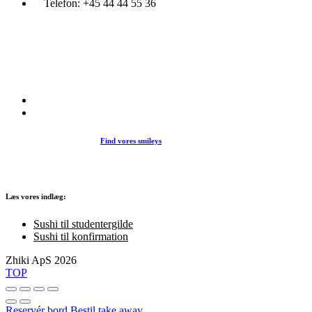
Telefon:
+45 44 44 55 36
Du træder ind i en verden af japansk mad og specialiteter. Her kan d
et stort udvalg af sushi, rispapir, sticks og andre varme retter fra det j
køkken i vores restaurant eller som Take Away.
Find vores smileys
Læs vores indlæg:
Sushi til studentergilde
Sushi til konfirmation
Zhiki ApS 2026
TOP
Reservér bord
Bestil take away