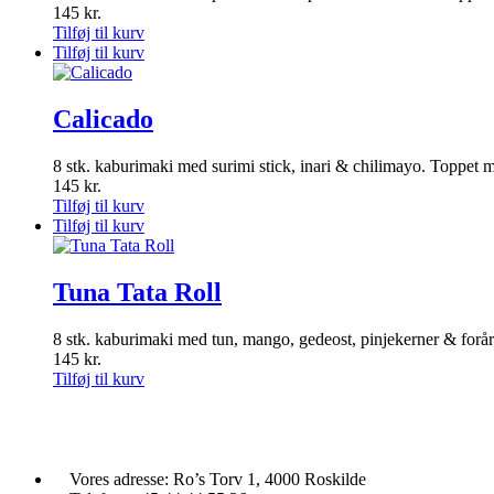
145
kr.
Tilføj til kurv
Tilføj til kurv
Calicado
8 stk. kaburimaki med surimi stick, inari & chilimayo. Toppe
145
kr.
Tilføj til kurv
Tilføj til kurv
Tuna Tata Roll
8 stk. kaburimaki med tun, mango, gedeost, pinjekerner & forår
145
kr.
Tilføj til kurv
Vores adresse:
Ro’s Torv 1, 4000 Roskilde