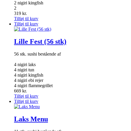
2 nigiri kingfish
2
319
kr.
Tilføj til kurv
Tilføj til kurv
Lille Fest (56 stk)
56 stk. sushi bestående af
4 nigiri laks
4 nigiri tun
4 nigiri kingfish
4 nigiri ebi rejer
4 nigiri flammegrillet
669
kr.
Tilføj til kurv
Tilføj til kurv
Laks Menu