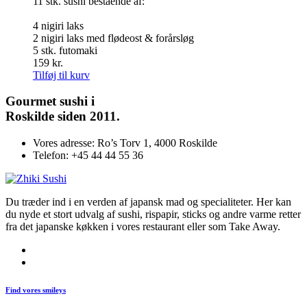
11 stk. sushi bestående af:
4 nigiri laks
2 nigiri laks med flødeost & forårsløg
5 stk. futomaki
159
kr.
Tilføj til kurv
Gourmet
sushi i
Roskilde siden 2011.
Vores adresse:
Ro’s Torv 1, 4000 Roskilde
Telefon:
+45 44 44 55 36
Du træder ind i en verden af japansk mad og specialiteter. Her kan
du nyde et stort udvalg af sushi, rispapir, sticks og andre varme retter
fra det japanske køkken i vores restaurant eller som Take Away.
Find vores smileys