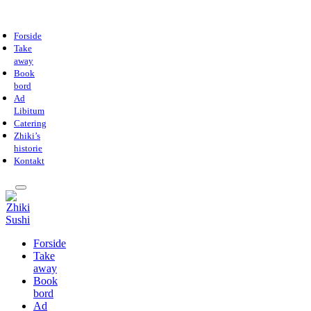
Forside
Take
away
Book
bord
Ad
Libitum
Catering
Zhiki’s
historie
Kontakt
Forside
Take
away
Book
bord
Ad