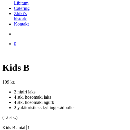
Libitum
Catering
Zhiki’s
historie
Kontakt
0
Kids B
109
kr.
2 nigiri laks
4 stk. hosomaki laks
4 stk. hosomaki agurk
2 yakitoristicks kyllingekødboller
(12 stk.)
Kids B antal