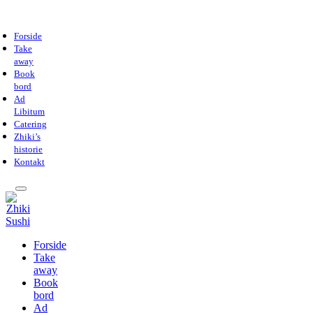
Forside
Take
away
Book
bord
Ad
Libitum
Catering
Zhiki’s
historie
Kontakt
Forside
Take
away
Book
bord
Ad