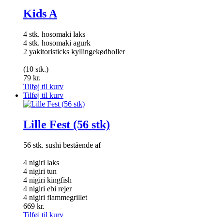
Kids A
4 stk. hosomaki laks
4 stk. hosomaki agurk
2 yakitoristicks kyllingekødboller
(10 stk.)
79
kr.
Tilføj til kurv
Tilføj til kurv
Lille Fest (56 stk)
56 stk. sushi bestående af
4 nigiri laks
4 nigiri tun
4 nigiri kingfish
4 nigiri ebi rejer
4 nigiri flammegrillet
669
kr.
Tilføj til kurv