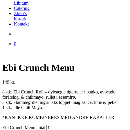
Libitum
Catering
Zhiki’s
historie
Kontakt
0
Ebi Crunch Menu
149
kr.
8 stk. Ebi Crunch Roll – dybstegte tigerrejer i panko, avocado,
forårsløg, & chilimayo, rullet i sesamfrø.
3 stk. Flammegrillet nigiri laks toppet unagisauce, lime & peber
1 stk. lille Chili Mayo.
*KAN IKKE KOMBINERES MED ANDRE RABATTER
Ebi Crunch Menu antal