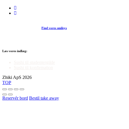
Find vores smileys
Læs vores indlæg:
Sushi til studentergilde
Sushi til konfirmation
Zhiki ApS 2026
TOP
Reservér bord
Bestil take away