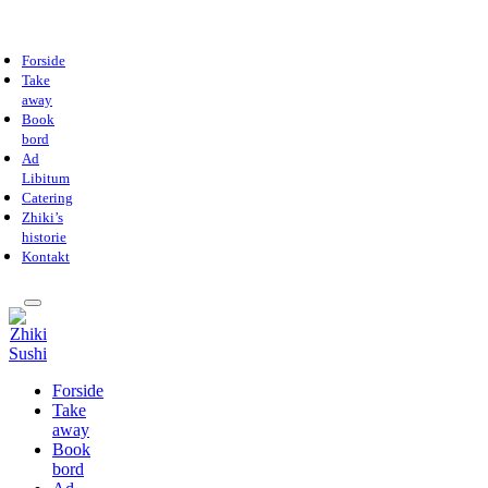
Forside
Take
away
Book
bord
Ad
Libitum
Catering
Zhiki’s
historie
Kontakt
Forside
Take
away
Book
bord