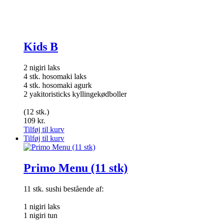
Kids B
2 nigiri laks
4 stk. hosomaki laks
4 stk. hosomaki agurk
2 yakitoristicks kyllingekødboller
(12 stk.)
109
kr.
Tilføj til kurv
Tilføj til kurv
Primo Menu (11 stk)
11 stk. sushi bestående af:
1 nigiri laks
1 nigiri tun