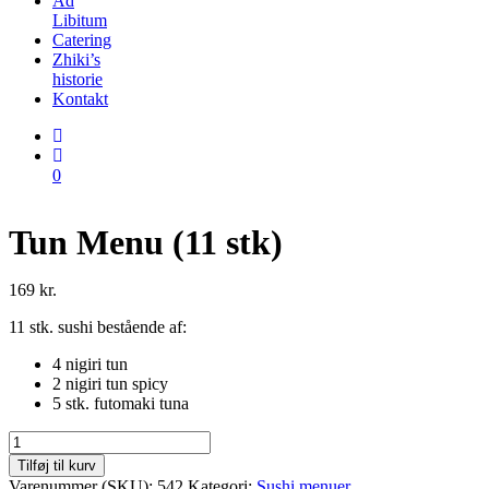
Ad
Libitum
Catering
Zhiki’s
historie
Kontakt
0
Tun Menu (11 stk)
169
kr.
11 stk. sushi bestående af:
4 nigiri tun
2 nigiri tun spicy
5 stk. futomaki tuna
Tun
Menu
Tilføj til kurv
(11
Varenummer (SKU):
542
Kategori:
Sushi menuer