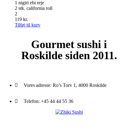
1 nigiri ebi reje
2 stk. california roll
2
119
kr.
Tilføj til kurv
Gourmet
sushi i
Roskilde siden 2011.
Vores adresse:
Ro’s Torv 1, 4000 Roskilde
Telefon:
+45 44 44 55 36
Du træder ind i en verden af japansk mad og specialiteter. Her kan d
et stort udvalg af sushi, rispapir, sticks og andre varme retter fra det j
køkken i vores restaurant eller som Take Away.