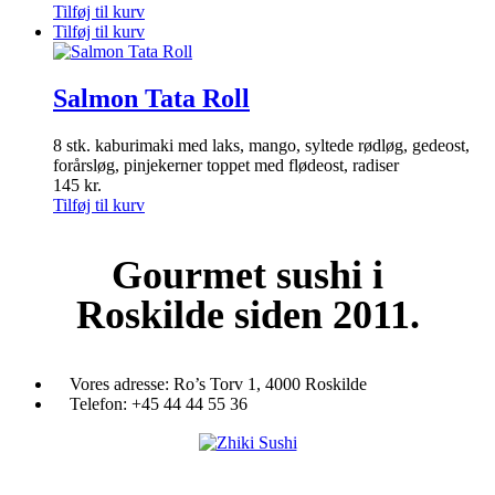
Tilføj til kurv
Tilføj til kurv
Salmon Tata Roll
8 stk. kaburimaki med laks, mango, syltede rødløg, gedeost,
forårsløg, pinjekerner toppet med flødeost, radiser
145
kr.
Tilføj til kurv
Gourmet
sushi i
Roskilde siden 2011.
Vores adresse:
Ro’s Torv 1, 4000 Roskilde
Telefon:
+45 44 44 55 36
Du træder ind i en verden af japansk mad og specialiteter. Her kan d