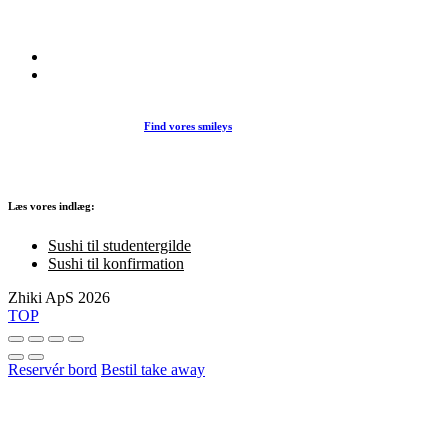
et stort udvalg af sushi, rispapir, sticks og andre varme retter fra det j
køkken i vores restaurant eller som Take Away.
Find vores smileys
Læs vores indlæg:
Sushi til studentergilde
Sushi til konfirmation
Zhiki ApS 2026
TOP
Reservér bord
Bestil take away