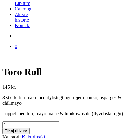
Libitum
Catering
Zhiki’s
historie
Kontakt
0
Toro Roll
145
kr.
8 stk. kaburimaki med dybstegt tigerrejer i panko, asparges &
chilimayo.
Toppet med tun, mayonnaise & tobikowasabi (flyvefiskerogn).
Toro
Roll
Tilføj til kurv
antal
Kategori:
Kaburimaki