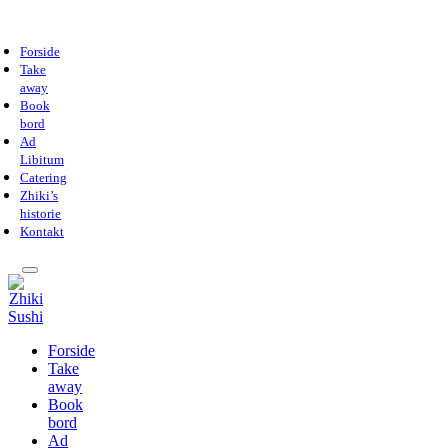
Forside
Take
away
Book
bord
Ad
Libitum
Catering
Zhiki’s
historie
Kontakt
Forside
Take
away
Book
bord
Ad