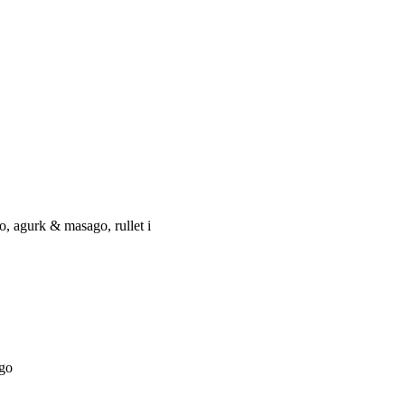
o, agurk & masago, rullet i
ago