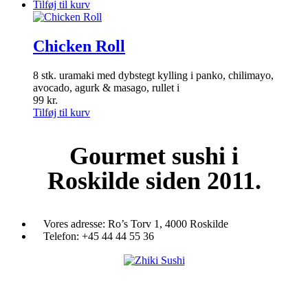
Tilføj til kurv
Chicken Roll
8 stk. uramaki med dybstegt kylling i panko, chilimayo,
avocado, agurk & masago, rullet i
99
kr.
Tilføj til kurv
Gourmet
sushi i
Roskilde siden 2011.
Vores adresse:
Ro’s Torv 1, 4000 Roskilde
Telefon:
+45 44 44 55 36
Du træder ind i en verden af japansk mad og specialiteter. Her kan d
et stort udvalg af sushi, rispapir, sticks og andre varme retter fra det j