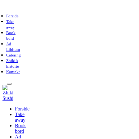
Forside
Take
away
Book
bord
Ad
Libitum
Catering
Zhiki’s
historie
Kontakt
Forside
Take
away
Book
bord
Ad