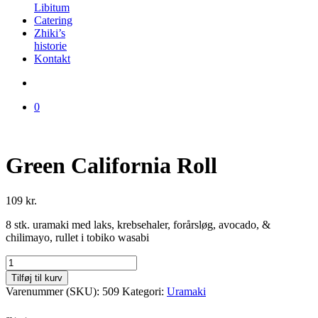
Libitum
Catering
Zhiki’s
historie
Kontakt
0
Green California Roll
109
kr.
8 stk. uramaki med laks, krebsehaler, forårsløg, avocado, &
chilimayo, rullet i tobiko wasabi
Green
California
Tilføj til kurv
Roll
Varenummer (SKU):
509
Kategori:
Uramaki
antal