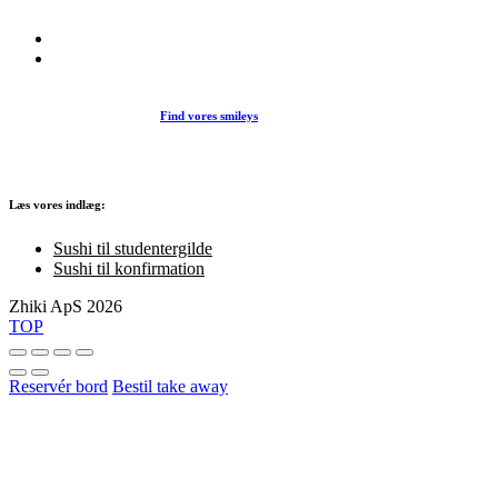
køkken i vores restaurant eller som Take Away.
Find vores smileys
Læs vores indlæg:
Sushi til studentergilde
Sushi til konfirmation
Zhiki ApS 2026
TOP
Reservér bord
Bestil take away