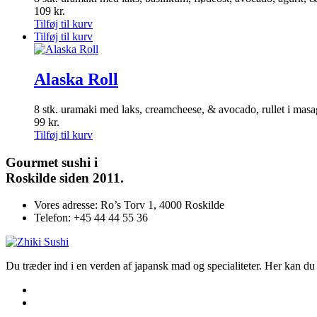
109
kr.
Tilføj til kurv
Tilføj til kurv
Alaska Roll
8 stk. uramaki med laks, creamcheese, & avocado, rullet i mas
99
kr.
Tilføj til kurv
Gourmet
sushi i
Roskilde siden 2011.
Vores adresse:
Ro’s Torv 1, 4000 Roskilde
Telefon:
+45 44 44 55 36
Du træder ind i en verden af japansk mad og specialiteter. Her kan du n