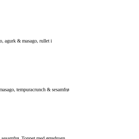
o, agurk & masago, rullet i
 i masago, tempuracrunch & sesamfrø
 & sesamfrø. Toppet med ørredrogn