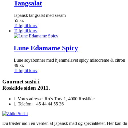
Tangsalat
Japansk tangsalat med sesam
55
kr.
Tilføj til kurv
Tilføj til kurv
Lune Edamame Spicy
Lune soyabønner med hjemmelavet spicy misocreme & citron
49
kr.
Tilføj til kurv
Gourmet
sushi i
Roskilde siden 2011.
Vores adresse:
Ro’s Torv 1, 4000 Roskilde
Telefon:
+45 44 44 55 36
Du træder ind i en verden af japansk mad og specialiteter. Her kan du n