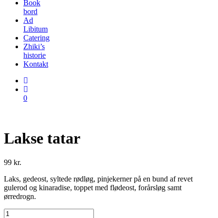
Book
bord
Ad
Libitum
Catering
Zhiki’s
historie
Kontakt
0
Lakse tatar
99
kr.
Laks, gedeost, syltede rødløg, pinjekerner på en bund af revet
gulerod og kinaradise, toppet med flødeost, forårsløg samt
ørredrogn.
Lakse