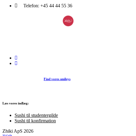
Telefon:
+45 44 44 55 36
Du træder ind i en verden af japansk mad og specialiteter. Her kan d
et stort udvalg af sushi, rispapir, sticks og andre varme retter fra det j
køkken i vores restaurant eller som Take Away.
Find vores smileys
Læs vores indlæg:
Sushi til studentergilde
Sushi til konfirmation
Zhiki ApS 2026