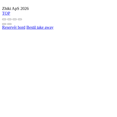
Zhiki ApS 2026
TOP
Reservér bord
Bestil take away