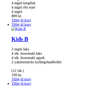
4 nigiri kingfish
4 nigiri ebi rejer
4 nigiri
889
kr.
Tilføj til kurv
Tilføj til kurv
Kids B
2 nigiri laks
4 stk. hosomaki laks
4 stk. hosomaki agurk
2 yakitoristicks kyllingekødboller
(12 stk.)
109
kr.
Tilføj til kurv
Tilføj til kurv