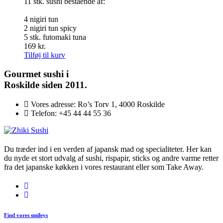
11 stk. sushi bestående af:
4 nigiri tun
2 nigiri tun spicy
5 stk. futomaki tuna
169
kr.
Tilføj til kurv
Gourmet
sushi i
Roskilde siden 2011.
Vores adresse:
Ro’s Torv 1, 4000 Roskilde
Telefon:
+45 44 44 55 36
Du træder ind i en verden af japansk mad og specialiteter. Her kan
du nyde et stort udvalg af sushi, rispapir, sticks og andre varme retter
fra det japanske køkken i vores restaurant eller som Take Away.
Find vores smileys