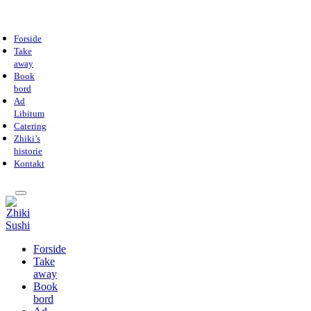
Forside
Take
away
Book
bord
Ad
Libitum
Catering
Zhiki’s
historie
Kontakt
Forside
Take
away
Book
bord