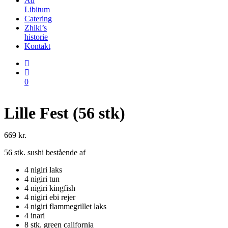
Ad
Libitum
Catering
Zhiki’s
historie
Kontakt
0
Lille Fest (56 stk)
669
kr.
56 stk. sushi bestående af
4 nigiri laks
4 nigiri tun
4 nigiri kingfish
4 nigiri ebi rejer
4 nigiri flammegrillet laks
4 inari
8 stk. green california