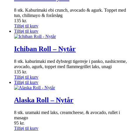
8 stk. Kaburimaki ebi crunch, avocado & agurk. Toppet med
tun, chilimayo & forårsløg
135
kr.
Tilføj til kurv
Tilføj til kurv
Ichiban Roll – Nytår
8 stk. kaburimaki med dybstegt tigerreje i panko, nashicreme,
avocado, agurk, toppet med flammegrillet laks, unagi
135
kr.
Tilføj til kurv
Tilføj til kurv
Alaska Roll – Nytår
8 stk. uramaki med laks, creamcheese, & avocado, rullet i
masago
95
kr.
Tilføj til kurv