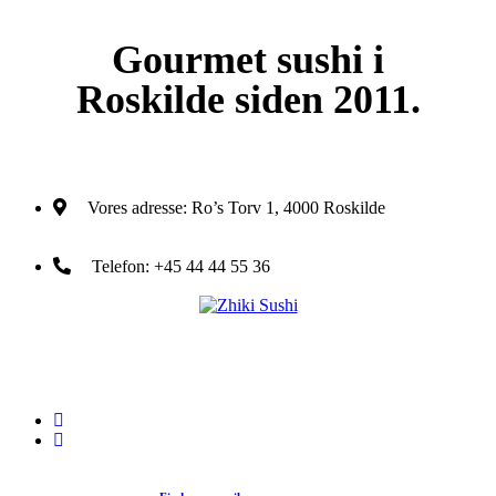
Gourmet
sushi i
Roskilde siden 2011.
Vores adresse:
Ro’s Torv 1, 4000 Roskilde
Telefon:
+45 44 44 55 36
Du træder ind i en verden af japansk mad og specialiteter. Her kan d
et stort udvalg af sushi, rispapir, sticks og andre varme retter fra det j
køkken i vores restaurant eller som Take Away.