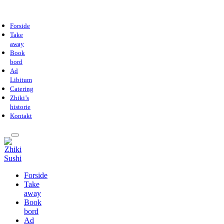
Forside
Take
away
Book
bord
Ad
Libitum
Catering
Zhiki’s
historie
Kontakt
Forside
Take
away
Book
bord
Ad