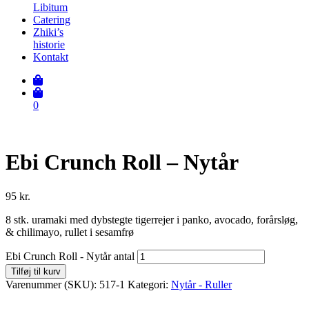
Libitum
Catering
Zhiki’s
historie
Kontakt
0
Ebi Crunch Roll – Nytår
95
kr.
8 stk. uramaki med dybstegte tigerrejer i panko, avocado, forårsløg,
& chilimayo, rullet i sesamfrø
Ebi Crunch Roll - Nytår antal
Tilføj til kurv
Varenummer (SKU):
517-1
Kategori:
Nytår - Ruller